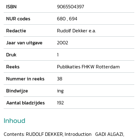
texts or oral traditions. These and other questions are
ISBN
9065504397
discussed in the contributions to this collection of essays.
The authors cover a wide variety of egodocuments, written
NUR codes
680
,
694
in Hebrew, Latin, German, French, Dutch, and English, and
ranging in time from the Middle Ages to the modern
Redactie
Rudolf Dekker e.a.
period.
Jaar van uitgave
2002
Druk
1
Reeks
Publikaties FHKW Rotterdam
Nummer in reeks
38
Bindwijze
ing
Aantal bladzijdes
192
Inhoud
Contents: RUDOLF DEKKER, Introduction GADI ALGAZI,