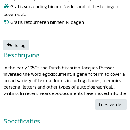
Gratis verzending binnen Nederland bij bestellingen
boven € 20
Gratis retourneren binnen 14 dagen
Terug
Beschrijving
In the early 1950s the Dutch historian Jacques Presser
invented the word egodocument, a generic term to cover a
broad variety of textual forms including diaries, memoirs,
personal letters and other types of autobiographical
writing. In recent years egodocuments have moved into the
centre of historical research, including topics like temporal
Lees verder
developments, genre conventions, differences between
types of egodocuments, motives for writing, intended
audiences, differences between literary and documentary
Specificaties
texts, private versus public character, relations with other