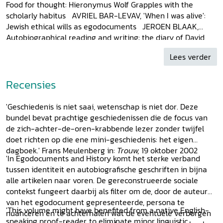
Food for thought: Hieronymus Wolf Grapples with the
scholarly habitus AVRIEL BAR-LEVAV, 'When I was alive':
Jewish ethical wills as egodocuments JEROEN BLAAK,
Autobiographical reading and writing: the diary of David
Beck (1624) CAROLYN CHAPPELL LOUGEE, Emigration and
Lees verder
memory: after 1685 and after 1789 HELGA MEISE, The
limitations of family tradition and the barrier between
public and private: Karoline von Hessen-Darmstadt's
Recensies
"Schreib=Calender'' between almanac and diary STEPHEN
CARL ARCH, Besides Benjamin Franklin: autobiography in
'Geschiedenis is niet saai, wetenschap is niet dor. Deze
America, 1750-1800 MICHAEL MASCUCH, John Wesley,
bundel bevat prachtige geschiedenissen die de focus van
superstar: periodicity, celebrity, and the sensibility of
de zich-achter-de-oren-krabbende lezer zonder twijfel
Methodist society in Wesley's Journal (1740-1791) ARIANNE
doet richten op die ene mini-geschiedenis: het eigen
BAGGERMAN, Autobiography and family memory in the
dagboek.' Frans Meulenberg in:
Trouw,
19 oktober 2002
nineteenth century GERARD SCHULTE NORDHOLT, Online
'In Egodocuments and History komt het sterke verband
diaries and websites on egodocuments
tussen identiteit en autobiografische geschriften in bijna
alle artikelen naar voren. De gereconstrueerde sociale
contekst fungeert daarbij als filter om de, door de auteur
van het egodocument gepresenteerde, persona te
'This volume might have benefited from a native English-
nuanceren en te achterhalen wat de eventuele verborgen
speaking proof-reader, to eliminate minor linguistic