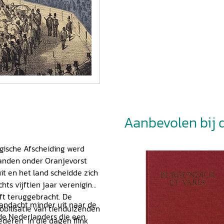
Aanbevolen bij di
lgische Afscheiding werd
landen onder Oranjevorst
it en het land scheidde zich
ts vijftien jaar vereniging
t teruggebracht. De
andacht minder uit naar de
obilisatie van tienduizenden
lde Nederlanders die een
ederen in die dagen flink