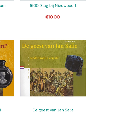
kum
1600: Slag bij Nieuwpoort
€10,00
!
De geest van Jan Salie