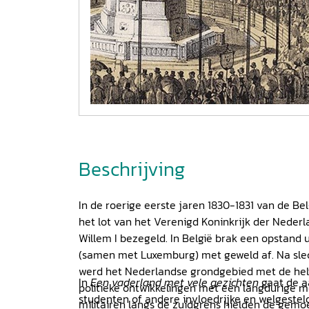
Beschrijving
In de roerige eerste jaren 1830-1831 van de Be
het lot van het Verenigd Koninkrijk der Neder
Willem I bezegeld. In België brak een opstand u
(samen met Luxemburg) met geweld af. Na slech
werd het Nederlandse grondgebied met de helf
In
Een vaderland met vele gezichten
gaat de a
politieke ontwikkelingen met een langdurige m
studenten of andere invloedrijke en welgeste
militairen langs de zuidgrens hielden de gemo