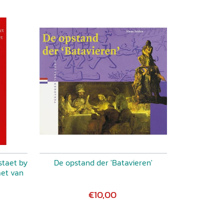
staet by
De opstand der 'Batavieren'
aet van
€10,00