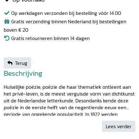
Op werkdagen verzonden bij bestelling vóór 14.00
Gratis verzending binnen Nederland bij bestellingen
boven € 20
Gratis retourneren binnen 14 dagen
Terug
Beschrijving
Huiselijke poëzie, poëzie die haar thematiek ontleent aan
het privé-leven, is de meest verguisde vorm van dichtkunst
uit de Nederlandse letterkunde. Desondanks kende deze
poëzie in de eerste helft van de negentiende eeuw een
periode van ongekende populariteit. In 1822 werden
bijvoorbeeld 10.000 exemplaren gedrukt van de gedichten
Lees verder
van Tollens. Waar kwam die populariteit vandaan? Om deze
vraag te beantwoorden heeft Ellen Krol, als eerste, de