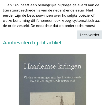
Nederlands die meent dat zich in de negentiende eeuw
'Ellen Krol heeft een belangrijke bijdrage geleverd aan de
afgezien van Multatuli en Huet geen interessante
literatuurgeschiedenis van de negentiende eeuw. Niet
fenomenen hebben voorgedaan in de Nederlandse
eerder zijn de beschouwingen over huiselijke poëzie, of
letterkunde.
welke benaming dit fenomeen ook kreeg, systematisch aan
de orde gesteld. De gedachte dat dit onderzocht moest
worden, verdient de lof van oorspronkelijkheid en de wijze
Lees verder
waarop het onderzoek is uitgevoerd, wekt respect.' M.H.
Schenkeveld in:
Aanbevolen bij dit artikel :
Literatuur
98-5.