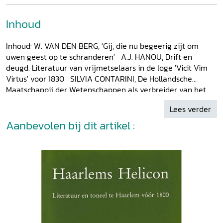
Inhoud
Inhoud: W. VAN DEN BERG, 'Gij, die nu begeerig zijt om
uwen geest op te schranderen' A.J. HANOU, Drift en
deugd. Literatuur van vrijmetselaars in de loge 'Vicit Vim
Virtus' voor 1830 SILVIA CONTARINI, De Hollandsche
Maatschappij der Wetenschappen als verbreider van het
verhevene G.J. VIS, De Haarlemse schooljaren van
Lees verder
Nicolaas Beets PETER VAN ZONNEVELD, Rondedans om
een doodskist. De kring rond het graf van Bilderdijk LISA
Aanbevolen bij dit artikel :
KUITERT, De bloemen van Bohn. Doel en samenstelling van
een negentiende-eeuwse bloemlezing BERNT LUGER,
'Voor 5 centen in de week'. De Haarlemse
winkelbibliotheken in de negentiende eeuw KORRIE
KOREVAART, Droogstoppel in Haarlem. De Oprechte
Haarlemsche Courant en de literatuur NOP MAAS, De
Vereeniging. Debating Society MICKY CORNELISSEN, 'O
nageslacht van Coster, wat slaat ge uw voorvader in 't
aangezigt!' A.C. Kruseman en de Costers-feesten van 1856