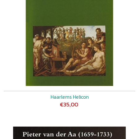
HENK EIJSSENS, Het jaarboekje Aurora van A.C. Kruseman
OLF PRAAMSTRA, Een Haarlemse roman PAUL POST, 'Zoo
zitten we hier midden in den vicieuzen cirkel!' De afdeling
Haarlem van het Nederlandsch Tooneelverbond, 1879-
1900 BOUDIEN DE VRIES, Leescultuur van de elite. Het
Haarlemse leesmuseum aan het einde van de negentiende
eeuw TON VAN KALMTHOUT, Frits Smit Kleine en de
kunstkringen van Haarlem
Haarlems Helicon
€35,00