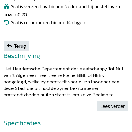
Gratis verzending binnen Nederland bij bestellingen
boven € 20
Gratis retourneren binnen 14 dagen
Terug
Beschrijving
'Het Haarlemsche Departement der Maatschappy Tot Nut
van 't Algemeen heeft eene kleine BIBLIOTHEEK
aangelegd, welke zy openstelt voor elken Inwooner van
deze Stad, die uit hoofde zyner bekrompener
omstandigheden buiten staat is, om zelve Boeken te
koopen, en begeerig is om de Boeken ... gratis voor eenigen
Lees verder
tyd te leenen ...', zo meldt de Opregte Haarlemsche Courant
van dinsdag 24 juni 1794. Deze Haarlemse volksbibliotheek
was onmiddellijk een groot succes en het initiatief vond
Specificaties
overal navolging. Beter gesitueerden konden lid worden