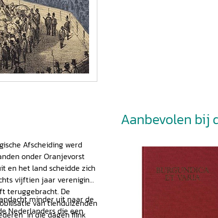
Aanbevolen bij di
lgische Afscheiding werd
landen onder Oranjevorst
it en het land scheidde zich
ts vijftien jaar vereniging
t teruggebracht. De
andacht minder uit naar de
obilisatie van tienduizenden
lde Nederlanders die een
ederen in die dagen flink