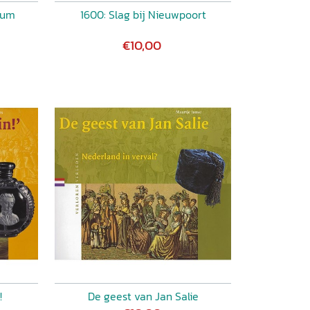
kum
1600: Slag bij Nieuwpoort
€10,00
!
De geest van Jan Salie