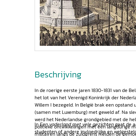
Beschrijving
In de roerige eerste jaren 1830-1831 van de Be
het lot van het Verenigd Koninkrijk der Neder
Willem I bezegeld. In België brak een opstand u
(samen met Luxemburg) met geweld af. Na slech
werd het Nederlandse grondgebied met de helf
In
Een vaderland met vele gezichten
gaat de a
politieke ontwikkelingen met een langdurige m
studenten of andere invloedrijke en welgeste
militairen langs de zuidgrens hielden de gemo