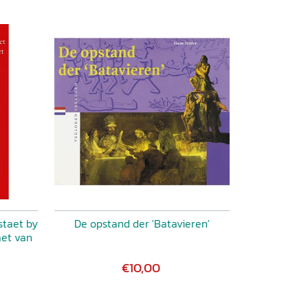
staet by
De opstand der 'Batavieren'
aet van
€10,00