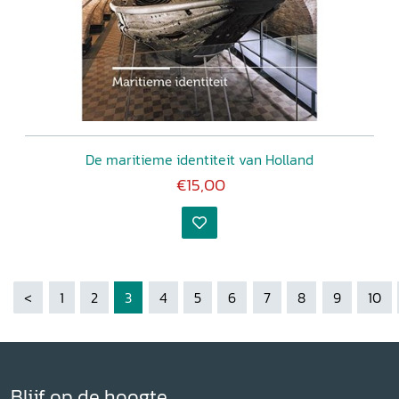
De maritieme identiteit van Holland
€15,00
<
1
2
3
4
5
6
7
8
9
10
Blijf op de hoogte