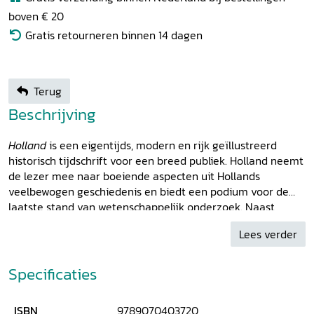
boven € 20
Gratis retourneren binnen 14 dagen
Terug
Beschrijving
Holland
is een eigentijds, modern en rijk geïllustreerd
historisch tijdschrift voor een breed publiek. Holland neemt
de lezer mee naar boeiende aspecten uit Hollands
veelbewogen geschiedenis en biedt een podium voor de
laatste stand van wetenschappelijk onderzoek. Naast
academische bijdragen zijn er prikkelende journalistieke
Lees verder
stukken. Holland verrast door zijn frisse kijk op de
historische actualiteit en cultuur. Dit nummer heeft als
thema: denken over het vaderland.
Specificaties
ISBN
9789070403720