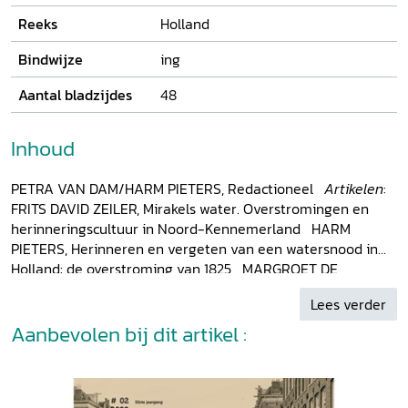
Reeks
Holland
Bindwijze
ing
Aantal bladzijdes
48
Inhoud
PETRA VAN DAM/HARM PIETERS, Redactioneel
Artikelen
:
FRITS DAVID ZEILER, Mirakels water. Overstromingen en
herinneringscultuur in Noord-Kennemerland HARM
PIETERS, Herinneren en vergeten van een watersnood in
Holland: de overstroming van 1825 MARGROET DE
ROEVER, De laatste doorbraak van de Zuiderzee: de
Lees verder
watersnoodramp van januari 1916 in Noord-Holland
Holland BLOC
Aanbevolen bij dit artikel :
:
Topstuk
: FRANK DE HOOG, Koeien in de kerk
Beeldessay
: JACQUES LAUREYS, Surrealisme in de
fotografie van de watersnood van 1916
Signalementen
Eindnoten
Over de auteurs
Uithoek
: ARJAN NOBEL,