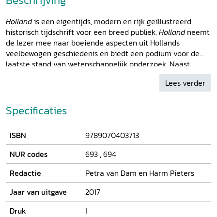
Holland
is een eigentijds, modern en rijk geïllustreerd
historisch tijdschrift voor een breed publiek.
Holland
neemt
de lezer mee naar boeiende aspecten uit Hollands
veelbewogen geschiedenis en biedt een podium voor de
laatste stand van wetenschappelijk onderzoek. Naast
academische bijdragen zijn er prikkelende journalistieke
Lees verder
stukken.
Holland
verrast door zijn frisse kijk op de
historische actualiteit en cultuur. Dit nummer heeft water
als thema.
Specificaties
ISBN
9789070403713
NUR codes
693
,
694
Redactie
Petra van Dam en Harm Pieters
Jaar van uitgave
2017
Druk
1