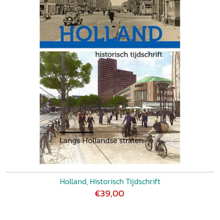
Topstuk: Goed Wonen in Rotterdam
Eindnoten en
literatuur
Over de auteurs
MINTE KAMPHUIS, Uitsmijter:
Koude zalm uit blik
Holland, Historisch Tijdschrift
€39,00