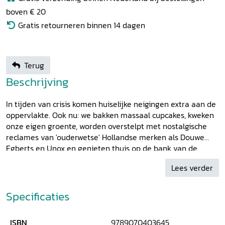
boven € 20
Gratis retourneren binnen 14 dagen
Terug
Beschrijving
In tijden van crisis komen huiselijke neigingen extra aan de
oppervlakte. Ook nu: we bakken massaal cupcakes, kweken
onze eigen groente, worden overstelpt met nostalgische
reclames van 'ouderwetse' Hollandse merken als Douwe
Egberts en Unox en genieten thuis op de bank van de
zorgeloze gezelligheid van tv-programma's als
Ik hou van
Lees verder
Holland
. Tijd voor een themanummer over 'huiselijkheid'
door de eeuwen heen: over het huisgezin, maar ook over
kraakpanden en kantoren.
Specificaties
ISBN
9789070403645