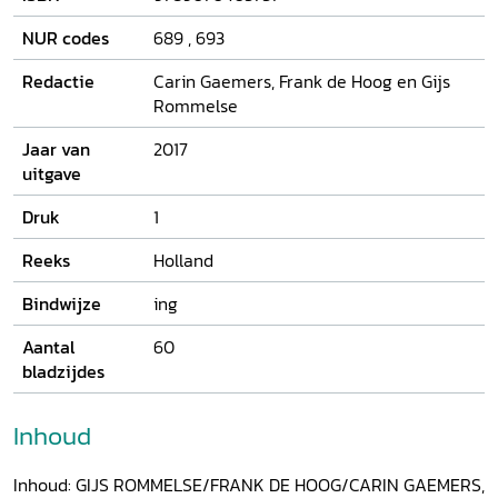
HistorischTijdschrift
wil deze lacune enigszins vullen. Naast
artikelen van Ronald de Graaf, Gijs Rommelse, Jeroen ter
NUR codes
689
,
693
Brugge, Wim Klinkert en Jelmer Rotteveel bevat dit
nummer onder andere ook, in de rubriek 'Tijdingen', een
Redactie
Carin Gaemers, Frank de Hoog en Gijs
weerslag van het actuele maatschappelijke debat over de
Rommelse
begane oorlogsmisdaden uit het eigen verleden. Voor dit
stuk sprak Carin Gaemers met de bekende
Jaar van
2017
mensenrechtenadvocate Liesbeth Zegveld.
uitgave
Druk
1
Reeks
Holland
Bindwijze
ing
Aantal
60
bladzijdes
Inhoud
Inhoud: GIJS ROMMELSE/FRANK DE HOOG/CARIN GAEMERS,