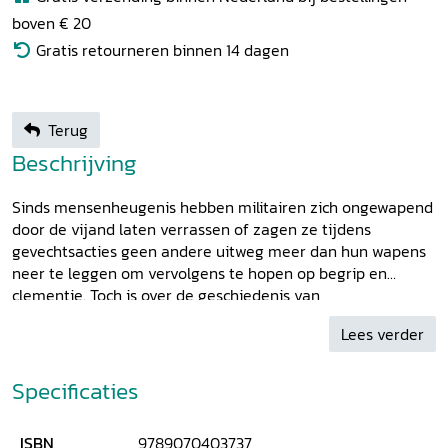
boven € 20
Gratis retourneren binnen 14 dagen
Terug
Beschrijving
Sinds mensenheugenis hebben militairen zich ongewapend
door de vijand laten verrassen of zagen ze tijdens
gevechtsacties geen andere uitweg meer dan hun wapens
neer te leggen om vervolgens te hopen op begrip en
clementie. Toch is over de geschiedenis van
krijgsgevangenschap in Nederland opvallend weinig
Lees verder
geschreven. Er zijn wel wat specialistische publicaties over
het wel en wee van Hollandse militairen in buitenlandse
krijgsgevangenschap, maar over de lotgevallen van
Specificaties
buitenlandse militairen in Holland is al helemaal nauwelijks
iets geschreven. Dit themanummer van
Holland
ISBN
9789070403737