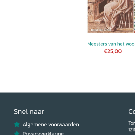
Meesters van het woo
€25,00
Snel naar
C
To
Algemene voorwaarden
121
Privacyverklaring