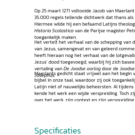
Op 25 maart 1271 voltooide Jacob van Maerlant
35.000 regels tellende dichtwerk dat thans als 
Hiermee wilde hij een befaamd Latijns theolog
Historia Scolastica
van de Parijse magister Petr
toegankelijk maken.
Het vertelt het verhaal van de schepping van 
van Jezus, samengevat en van geleerd commen
heeft hieraan nog het verhaal van de lotgeval
Jezus' dood toegevoegd, waarbij hij zich basee
vertaling van
De Joodse oorlog
door de Joodse 
Maerlants gedicht staat vrijwel aan het begin 
Josephus.
bijbel in onze taal, waardoor zij ook toegankel
Latijn niet of nauwelijks beheersten. Al tijdens
kende het werk een wijde verspreiding. Toch 
over het werk, zijn context en zijn verspreidin
artikelen hebben de auteurs daar verandering 
uiteenlopende disciplines (geschiedenis, neerla
kunstgeschiedenis) wordt de omvangrijke stof 
gesteld. Een aantal in dit boek gereproduceer
Specificaties
bovendien nog niet eerder gepubliceerd.