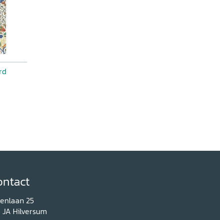
rd
ontact
renlaan 25
1 JA Hilversum