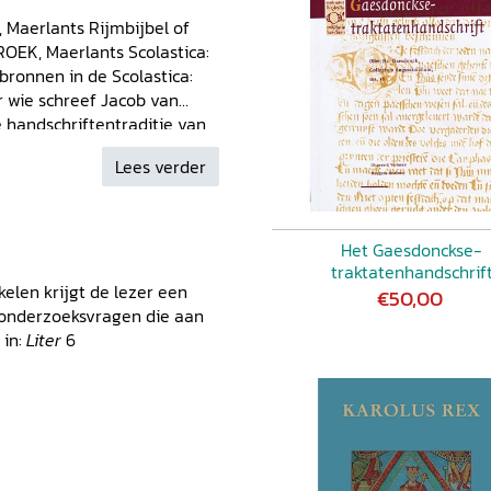
aerlants Rijmbijbel of
OEK, Maerlants Scolastica:
onnen in de Scolastica:
wie schreef Jacob van
handschriftentraditie van
 bij de proloog en het
Lees verder
van Maerlant: woord en
Rijmbijbel, balans en
iften Lijst van
Het Gaesdonckse-
traktatenhandschrif
kelen krijgt de lezer een
€50,00
e onderzoeksvragen die aan
 in:
Liter
6