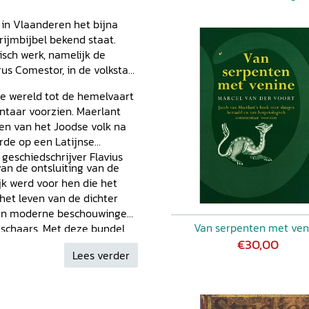
 in Vlaanderen het bijna
rijmbijbel bekend staat.
isch werk, namelijk de
us Comestor, in de volkstaal
de wereld tot de hemelvaart
taar voorzien. Maerlant
len van het Joodse volk na
rde op een Latijnse
geschiedschrijver Flavius
van de ontsluiting van de
ijk werd voor hen die het
 het leven van de dichter
zijn moderne beschouwingen
Van serpenten met ven
g schaars. Met deze bundel
€30,00
in willen brengen. Vanuit
Lees verder
ndistiek en
verkend en ter discussie
de afbeeldingen werd