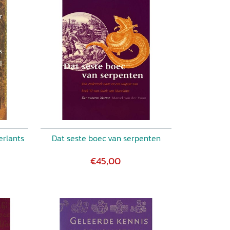
erlants
Dat seste boec van serpenten
€45,00