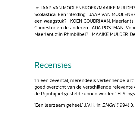
In: JAAP VAN MOOLENBROEK/MAAIKE MULDER, M
Scolastica. Een inleiding JAAP VAN MOOLENBR
een waagstuk? KOEN GOUDRIAAN, Maerlants br
Comestor en de anderen ADA POSTMAN, Voor 
Maerlant zijn Rijmbijbel? MAAIKE MULDER, De 
de Rijmbijbel PETER VAN DAEL, De illustraties
scheppingsverhaal in de Rijmbijbel van Jacob 
beeld F.P. VAN OOSTROM, Slotbeschouwing: de 
perspectief Overzicht van Scolastica-handschr
Recensies
afbeeldingen Over de auteurs
'In een zevental, merendeels verkennende, arti
goed overzicht van de verschillende relevant
de Rijmbijbel gesteld kunnen worden.' H. Slings
'Een leerzaam geheel.' J.V.H. in:
BMGN
(1994) 3.