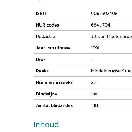
ISBN
9065502408
NUR codes
684
,
704
Redactie
J.J. van Moolenbro
Jaar van uitgave
1991
Druk
1
Reeks
Middeleeuwse Stud
Nummer in reeks
25
Bindwijze
ing
Aantal bladzijdes
148
Inhoud