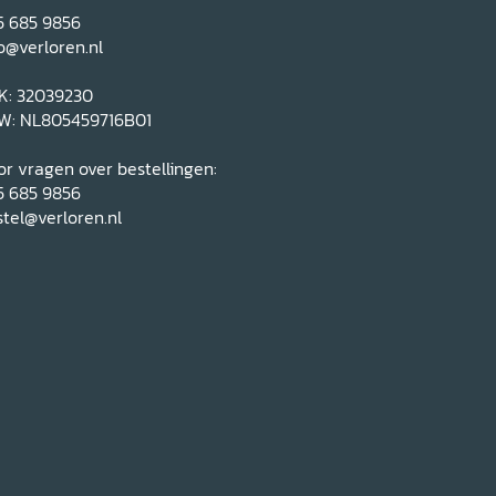
5 685 9856
o@verloren.nl
K: 32039230
W: NL805459716B01
r vragen over bestellingen:
5 685 9856
tel@verloren.nl