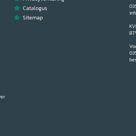
03
Catalogus
inf
Sitemap
KV
BT
Voo
03
bes
ver