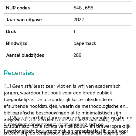
NUR codes
648
,
686
Jaar van uitgave
2022
Druk
1
Bindwijze
paperback
Aantal bladzijdes
288
Recensies
'[...]
Geen stijl
leest zeer vlot en is vrij van academisch
jargon, waardoor het boek voor een breed publiek
toegankelijk is. De uitzonderlijk korte inleidende en
afsluitende hoofdstukjes, waarin de methodologische en
bibliografische beschouwingen al te minimalistisch zijn
'[...] Waar de architectuurcanon zich voornamelijk op stijl en
uitgewerkt, zijn een keerzijde van deze aanpak. [...] Als
buitenkant concentreert, richt Vreeling zich op
cultuurhistorische schets van de bouw- en ontwerppraktijk
functionaliteit, bouwtechniek en organisatie. Hij pleit voor
is Geen stijl buitengewoon geslaagd, maar als poging tot