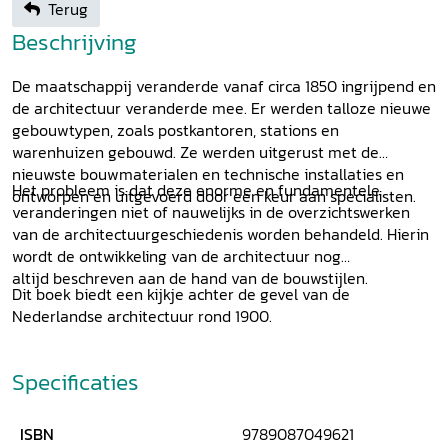
Terug
Beschrijving
De maatschappij veranderde vanaf circa 1850 ingrijpend en
de architectuur veranderde mee. Er werden talloze nieuwe
gebouwtypen, zoals postkantoren, stations en
warenhuizen gebouwd. Ze werden uitgerust met de
nieuwste bouwmaterialen en technische installaties en
Het probleem is dat deze enorme en fundamentele
ontworpen en uitgevoerd door een keur aan specialisten.
veranderingen niet of nauwelijks in de overzichtswerken
van de architectuurgeschiedenis worden behandeld. Hierin
wordt de ontwikkeling van de architectuur nog
altijd beschreven aan de hand van de bouwstijlen.
Dit boek biedt een kijkje achter de gevel van de
Nederlandse architectuur rond 1900.
Specificaties
ISBN
9789087049621