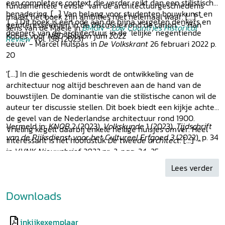
een completere context die verder reikt dan een stilistische
fundamentele ‘revisie’ van de architectuurgeschiedenis
benadering. [...] Van belang voor studenten bouwkunst en
maakt het boek zijn ambities niet helemaal waar. [...]' -
'[...] Dit boek is een ode aan de bijna vergeten denkers en
geïnteresseerden in de discussie rond de canon.' - Han
Jens van de Maele in
BMGN - Low Countries Historical
doeners van de architectuur, in de ‘lelijke’ negentiende
Kobes voor
NBD-Biblion
juni 2022
Review
Vol. 138 (2023)
eeuw' - Marcel Hulspas in
De Volkskrant
26 februari 2022 p.
20
'[...] In die geschiedenis wordt de ontwikkeling van de
architectuur nog altijd beschreven aan de hand van de
bouwstijlen. De dominantie van die stilistische canon wil de
auteur ter discussie stellen. Dit boek biedt een kijkje achter
de gevel van de Nederlandse architectuur rond 1900.
Vermeld in:
KNOB
2 (2023),
Volkskunde
1 (2023),
Tijdschrift
Vrieling kegelt daarbij enkele heilige huisjes omver. Heel
van de Rijksdienst voor het Cultureel Erfgoed 3
(2022), p. 34
interessant is het hoofdstuk
De tweede architect
. [...]' -
in
VVNK Nieuwsbrief 2022 nr. 2, pag. 34-35
Lees verder
Downloads
inkijkexemplaar