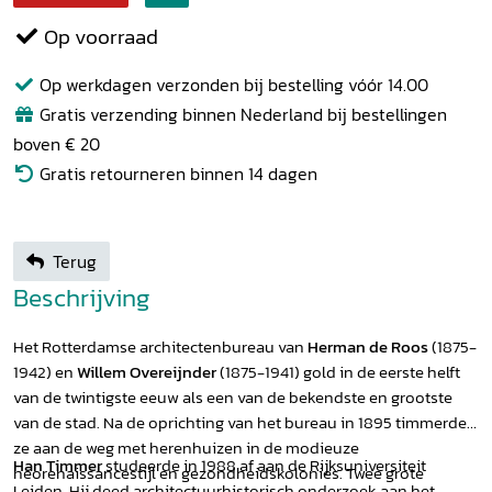
Op voorraad
Op werkdagen verzonden bij bestelling vóór 14.00
Gratis verzending binnen Nederland bij bestellingen
boven € 20
Gratis retourneren binnen 14 dagen
Terug
Beschrijving
Het Rotterdamse architectenbureau van
Herman de Roos
(1875-
1942) en
Willem Overeijnder
(1875-1941) gold in de eerste helft
van de twintigste eeuw als een van de bekendste en grootste
van de stad. Na de oprichting van het bureau in 1895 timmerden
ze aan de weg met herenhuizen in de modieuze
Han Timmer
studeerde in 1988 af aan de Rijksuniversiteit
neorenaissancestijl en gezondheidskolonies. Twee grote
Leiden. Hij deed architectuurhistorisch onderzoek aan het