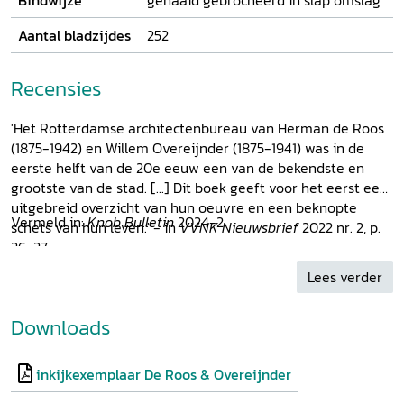
Bindwijze
genaaid gebrocheerd in slap omslag
Aantal bladzijdes
252
Recensies
'Het Rotterdamse architectenbureau van Herman de Roos
(1875-1942) en Willem Overeijnder (1875-1941) was in de
eerste helft van de 20e eeuw een van de bekendste en
grootste van de stad. [...] Dit boek geeft voor het eerst een
uitgebreid overzicht van hun oeuvre en een beknopte
Vermeld in:
Knob Bulletin
2024-2
schets van hun leven.' - in
VVNK Nieuwsbrief
2022 nr. 2, p.
36-37
Lees verder
Downloads
inkijkexemplaar De Roos & Overeijnder