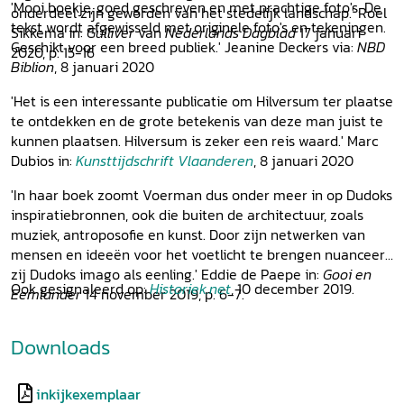
'Mooi boekje, goed geschreven en met prachtige foto's. De
onderdeel zijn geworden van het stedelijk landschap.' Roel
tekst wordt afgewisseld met originele foto's en tekeningen.
Sikkema in:
Gulliver
van
Nederlands Dagblad
17 januari
Geschikt voor een breed publiek.' Jeanine Deckers via:
NBD
2020, p. 15-16
Biblion
, 8 januari 2020
'Het is een interessante publicatie om Hilversum ter plaatse
te ontdekken en de grote betekenis van deze man juist te
kunnen plaatsen. Hilversum is zeker een reis waard.' Marc
Dubios in:
Kunsttijdschrift
Vlaanderen
, 8 januari 2020
'In haar boek zoomt Voerman dus onder meer in op Dudoks
inspiratiebronnen, ook die buiten de architectuur, zoals
muziek, antroposofie en kunst. Door zijn netwerken van
mensen en ideeën voor het voetlicht te brengen nuanceert
zij Dudoks imago als eenling.' Eddie de Paepe in:
Gooi en
Ook gesignaleerd op:
Historiek.net
, 10 december 2019.
Eemlander
14 november 2019, p. 6-7.
Downloads
inkijkexemplaar