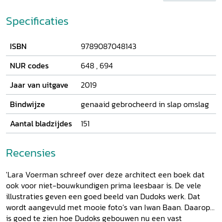
Zijn imago als eenling wordt genuanceerd door hem in een
bredere context te plaatsen van netwerken van ideeën en
Specificaties
mensen. Van de hiërarchische Genie, het
ontwikkelingsgerichte Hilversumse gemeentebestuur, het
ISBN
9789087048143
Gooise milieu van kunstenaars en natuurbeschermers tot
commissies met collega's uit de top van de Nederlandse
NUR codes
648
,
694
stedenbouwkundige wereld - allen beïnvloedden in meer
of mindere mate zijn denken en zijn ontwerpen. Dudoks
Jaar van uitgave
2019
ideeën over tuinstad Hilversum en het wonderlijke van de
architectuur zijn spectaculair verbeeld in foto's van Iwan
Bindwijze
genaaid gebrocheerd in slap omslag
Baan.
Aantal bladzijdes
151
Recensies
'Lara Voerman schreef over deze architect een boek dat
ook voor niet-bouwkundigen prima leesbaar is. De vele
illustraties geven een goed beeld van Dudoks werk. Dat
wordt aangevuld met mooie foto’s van Iwan Baan. Daarop
is goed te zien hoe Dudoks gebouwen nu een vast