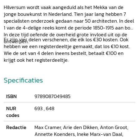
Hilversum wordt vaak aangeduid als het Mekka van de
jonge bouwkunst in Nederland. Tien jaar lang hebben 7
specialisten onderzoek gedaan naar 50 architecten. In deel
1 van de 4-delige reeks komt de periode 1850-1915 aan bod.
In deze tijd oefende de overheid grote invloed uit op de
Er zijn vier delen verschenen, die elk los €30 kosten. Ook
ontwerpen.
hebben we een registerdeeltje gemaakt, dat los €10 kost.
Wie de set van 4 delen ineens bestelt, betaalt €100 en
krijgt ook het registerdeeltje.
Specificaties
ISBN
9789087049485
NUR
693
,
648
codes
Redactie
Max Cramer, Arie den Dikken, Anton Groot,
Annette Koenders, Ineke Marx-van Daal,