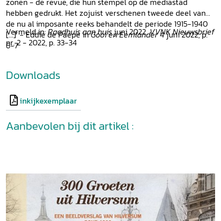
zonen - de revue, die hun stempel op de mediastad
hebben gedrukt. Het zojuist verschenen tweede deel van
de nu al imposante reeks behandelt de periode 1915-1940
Vermeld in:
Raadhuis aan huis
juni 2022,
VVNK Nieuwsbrief
[...]' - Eddie de Paepe in
Gooi en Eemlander
4 juni 2022, p.
nr. 2 - 2022, p. 33-34
6-7
Downloads
inkijkexemplaar
Aanbevolen bij dit artikel :