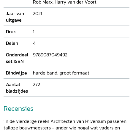
Rob Marx, Harry van der Voort
Jaar van
2021
uitgave
Druk
1
Delen
4
Onderdeel
9789087049492
set ISBN
Bindwijze
harde band, groot formaat
Aantal
272
bladzijdes
Recensies
'In de vierdelige reeks Architecten van Hilversum passeren
talloze bouwmeesters - ander wie nogal wat vaders en