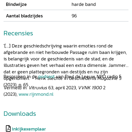
Bindwijze
harde band
Aantal bladzijdes
96
Recensies
'[...] Deze geschiedschrijving waarin emoties rond de
afgebrande en niet herbouwde Passage ruim baan krijgen,
is belangrijk voor de geschiedenis van de stad, en de
illustraties geven het verhaal een extra dimensie. Jammer
dat er geen plattegronden van destijds en nu zijn
Besproken in de
podcast
van Paul de Leeuw, NPO radio 5.
opgenomen.' - Henk Slechte in
Geschiedenis Magazine
5
(2023), p. 65
Vermeld in:
Vitruvius
63, april 2023,
VVNK 1900
2
(2023),
www.rijnmond.nl
Downloads
inkijkexemplaar