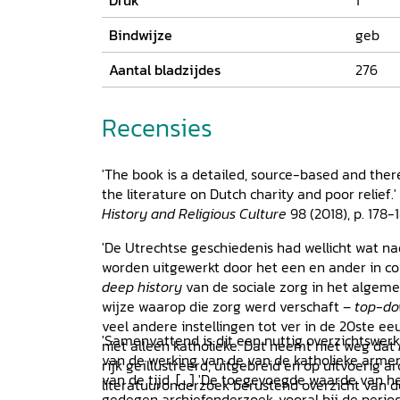
Druk
1
Bindwijze
geb
Aantal bladzijdes
276
Recensies
'The book is a detailed, source-based and ther
the literature on Dutch charity and poor relief.
History and Religious Culture
98 (2018), p. 178-
'De Utrechtse geschiedenis had wellicht wat n
worden uitgewerkt door het een en ander in co
deep history
van de sociale zorg in het algeme
wijze waarop die zorg werd verschaft –
top-d
veel andere instellingen tot ver in de 20ste ee
'Samenvattend is dit een nuttig overzichtswer
niet alleen katholieke. Dat neemt niet weg dat
van de werking van de van de katholieke armen
rijk geïllustreerd, uitgebreid en op uitvoerig a
van de tijd. [...] 'De toegevoegde waarde van he
literatuuronderzoek berustend overzicht van d
gedegen archiefonderzoek, vooral bij de perio