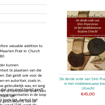
efore valuable addition to
' Maarten Prak in:
Church
180
ader kunnen
ntext te plaatsen van die
en. Dat geldt ook voor de
De derde orde van Sint-Fra
own
en autoritair, zoals in
in het middeleeuwse bi
uw gebruikelijk was, en lang
Utrecht
k dat een goed beeld geeft
Het arme roomse leven
een
€45,00
zorgorganisaties in de loop
rchief- en
t boek ligt, dankzij het
e geschiedenis van de
de vanaf 1746, want de