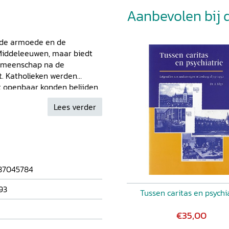
Aanbevolen bij di
n de armoede en de
 Middeleeuwen, maar biedt
gemeenschap na de
t. Katholieken werden
t openbaar konden belijden.
 in het bezit van de
Lees verder
rotestantse
ergenomen. Nadat in 1796
amen de katholieken in het
r in. Ook nam de kerkelijke
niseerde armeninstelling
enhuis, toe. De huidige
87045784
uit eigen perspectief hulp
93
Tussen caritas en psychi
€35,00