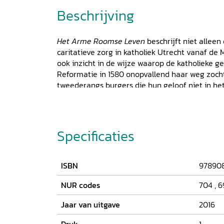
Beschrijving
Het Arme Roomse Leven
beschrijft niet allee
caritatieve zorg in katholiek Utrecht vanaf de
ook inzicht in de wijze waarop de katholieke 
Reformatie in 1580 onopvallend haar weg zoch
tweederangs burgers die hun geloof niet in he
Kerkgebouwen, kloosters en gasthuizen kwamen
gereformeerde gemeenten, kapittels werden p
vermogensfondsen. Ook de armenzorg werd ov
de vrijheid van godsdienst was afgekondigd, n
Specificaties
protestantse Utrecht geleidelijk hun plaats wee
invloed in de tot dan toe door burgers georga
zoals de Armenkamer en het Wees- en Oudelied
ISBN
97890
Katholieke Caritas Utrecht is een fonds dat van
biedt op allerlei maatschappelijke terreinen.
NUR codes
704
,
6
Jaar van uitgave
2016