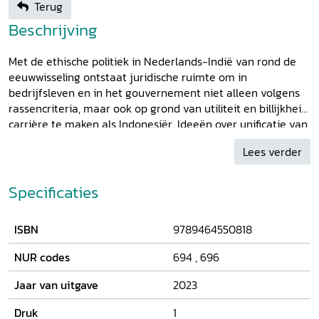
Terug
Beschrijving
Met de ethische politiek in Nederlands-Indië van rond de
eeuwwisseling ontstaat juridische ruimte om in
bedrijfsleven en in het gouvernement niet alleen volgens
rassencriteria, maar ook op grond van utiliteit en billijkheid
carrière te maken als Indonesiër. Ideeën over unificatie van
het recht of van de associatie van een Indonesische elite
Lees verder
met het Nederlandse bestuur verdwijnen na de Eerste
Wereldoorlog al snel uit beeld. Ondertussen worden de
lagere Europese rangen in het bedrijfsleven van onderaf
Specificaties
gevuld met Indonesiërs van de Hollands-Inlandse scholen.
Door een krappe arbeidsmarkt zien bedrijven zich
ISBN
9789464550818
gedwongen hun personeelsbeleid meer en meer op
kwalificatie te richten en minder op afkomst. Door interne
NUR codes
694
,
696
opleidingen en steun aan lokaal Europees onderwijs
dragen deze bedrijven onbedoeld bij aan een Indonesische
Jaar van uitgave
2023
emancipatiegolf in eigen land. In de Europese
vakverenigingswereld klinkt de stem van deze ‘inheemse
Druk
1