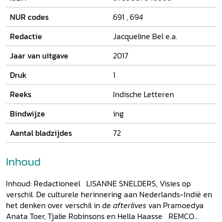
verdringt. Caroline Drieënhuizen gebruikt het
romanpersonage 'mevrouw van Kleyntjes' uit Maria
NUR codes
691
,
694
Dermoûts De tienduizend dingen om te demonstreren hoe
herinneringen aan het koloniale verleden door de tijd heen
Redactie
Jacqueline Bel e.a.
verschillen per sociale groep.
Jaar van uitgave
2017
Druk
1
Reeks
Indische Letteren
Bindwijze
ing
Aantal bladzijdes
72
Inhoud
Inhoud: Redactioneel LISANNE SNELDERS, Visies op
verschil. De culturele herinnering aan Nederlands-Indië en
het denken over verschil in de
afterlives
van Pramoedya
Anata Toer, Tjalie Robinsons en Hella Haasse REMCO