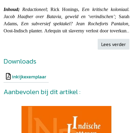
Inhoud;
Redactioneel
;
Rick Honings,
Een kritische koloniaal.
Jacob Haafner over Batavia, geweld en ‘verindischen’;
Sarah
Adams,
Een subversief spektakel?
Jean Rocheforts Pantalon,
Oost-Indisch planter.
Arlequin uit slaverny verlost door toverkunst
(1803);
Coen van ’t Veer,
Europese engelen in het fnuikende Indië.
Lees verder
De ongebundelde verhalen van Annie Foore;
Frans-Willem
Korsten,
Het gehoorde lichaam in een dekoloniale praktijk.
Downloads
Suzanne Liem, Sylvia Pessireron en Maria Dermoût corpologisch
gelezen;
Kris Steyaert,
Twee onbekende gedichten van Jan Prins
en de bundel
Indische gedichten
(1932);
Uitnodiging Bronbeek-
inkijkexemplaar
symposium 2022
Aanbevolen bij dit artikel :