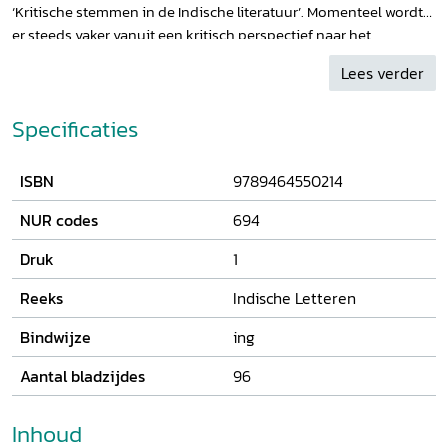
‘Kritische stemmen in de Indische literatuur’. Momenteel wordt
er steeds vaker vanuit een kritisch perspectief naar het
Nederlandse koloniale verleden in ‘de Oost’ gekeken, niet in de
Lees verder
minste plaats door middel van cultuuruitingen en vaak door
latere generaties die in staat zijn om met meer afstand te
Specificaties
beschouwen.
ISBN
9789464550214
NUR codes
694
Druk
1
Reeks
Indische Letteren
Bindwijze
ing
Aantal bladzijdes
96
Inhoud