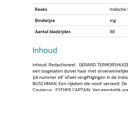
Reeks
Indische
Bindwijze
ing
Aantal bladzijdes
88
Inhoud
Inhoud: Redactioneel GERARD TERMORSHUIZEN, 
een losgelaten duivel haar met onverwinnelij
'pil nummer elf' ofwel vergiftigingen in de Ind
BUSCHMAN, Een rijkdom die nooit verveelt. De
Couperus ESTHER CAPTAIN, Van geestelijk voed
Het verzamelen van recepten als overlevings
Japanse bezetting PAULIEN SCHUURMANS, Van r
rindoe. Culinaire cartoons in de Indische (pos
Op zoek naar eten: aan tafel met Jan Boon
Ui
oktober