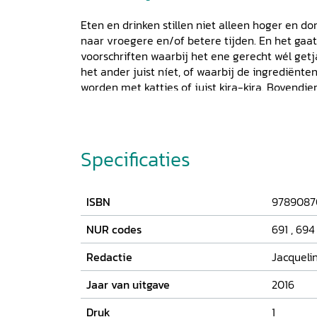
Eten en drinken stillen niet alleen hoger en d
naar vroegere en/of betere tijden. En het gaat
voorschriften waarbij het ene gerecht wél g
het ander juist níet, of waarbij de ingrediënt
worden met katties of juist kira-kira. Bovendien
component: welstand en rijkdom of armoede e
belangrijke rol. Dit themanummer beoogt ee
rijsttafel te zijn waarin alle smaken tot hun 
naar bitter verlangen en van milde observatie
Specificaties
ISBN
9789087
NUR codes
691
,
694
Redactie
Jacquelin
Jaar van uitgave
2016
Druk
1