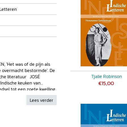
 Letteren
'Het was of de pijn als
ke overmacht bestormde'. De
Tjalie Robinson
ische literatuur JOSÉ
€15,00
 Indische keuken van
sel tot een zoete kwelling.
mechanisme tijdens de
Lees verder
ijsttafelen tot sajoer
t)koloniale pers EDY SERIESE,
tnodiging lezingenmiddag 7