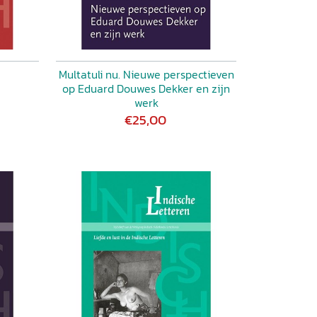
Multatuli nu. Nieuwe perspectieven
op Eduard Douwes Dekker en zijn
werk
€25,00