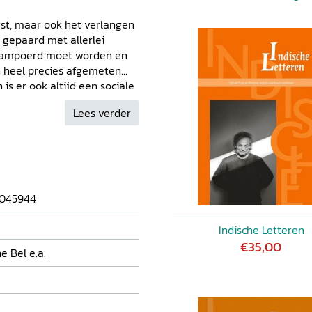
orst, maar ook het verlangen
 gepaard met allerlei
etjampoerd moet worden en
en heel precies afgemeten
 is er ook altijd een sociale
n ontbering spelen ook een
Lees verder
n goed samengestelde
recht komen. Van zoete wraak
s naar scherpe kritiek.
045944
Indische Letteren
€35,00
e Bel e.a.