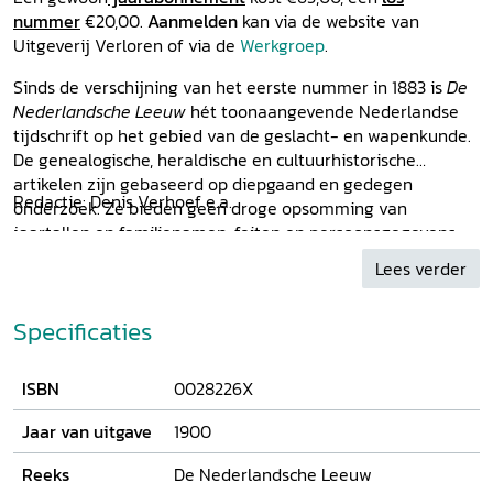
nummer
€20,00.
Aanmelden
kan via de website van
Uitgeverij Verloren of via de
Werkgroep
.
Sinds de verschijning van het eerste nummer in 1883 is
De
Nederlandsche Leeuw
hét toonaangevende Nederlandse
tijdschrift op het gebied van de geslacht- en wapenkunde.
De genealogische, heraldische en cultuurhistorische
artikelen zijn gebaseerd op diepgaand en gedegen
Redactie: Denis Verhoef e.a.
onderzoek. Ze bieden geen droge opsomming van
jaartallen en familienamen, feiten en persoonsgegevens
worden in een breder perspectief geplaatst. Er is veel
Lees verder
aandacht voor sociaal-economische, demografische en
geografische aspecten en voor de portreticonografie. Het
Specificaties
tijdschrift bevat tevens een vraag- en antwoordrubriek
waarin gegevens kunnen worden uitgewisseld. De
Nederlandsche Leeuw is een onmisbaar hulpmiddel voor
ISBN
0028226X
ieder die zich op een wetenschappelijk verantwoorde
manier bezighoudt met familiegeschiedenis en bevat een
Jaar van uitgave
1900
schat aan gegevens voor (kunst)historici en archivarissen.
Reeks
De Nederlandsche Leeuw