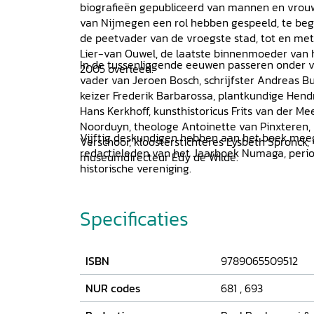
biografieën gepubliceerd van mannen en vrouw
van Nijmegen een rol hebben gespeeld, te begi
de peetvader van de vroegste stad, tot en met
Lier-van Ouwel, de laatste binnenmoeder van he
In de tussenliggende eeuwen passeren onder v
2005 overleed.
vader van Jeroen Bosch, schrijfster Andreas Burn
keizer Frederik Barbarossa, plantkundige Hend
Hans Kerkhoff, kunsthistoricus Frits van der Me
Noorduyn, theologe Antoinette van Pinxteren,
Vijftig deskundigen hebben aan het boek mee
Verschoor, kloosterstichteres Lysbeth Spronck, 
redactieleden van het Jaarboek Numaga, peri
museumdirecteur Edy de Wilde.
historische vereniging.
Specificaties
ISBN
9789065509512
NUR codes
681
,
693