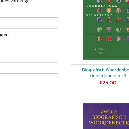
 Joos van Vugt
ieën
Biografisch Woordenb
Gelderland deel 3
€25,00