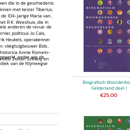
en die in de geschiedenis
nnen met keizer Tiberius,
 de 104-jarige Maria van
t R.K. Weeshuis, die in
ele anderen de revue: de
ier, politicus Jo Cals,
rik Heukels, operakenner
er, vliegtuigbouwer Bob
 historica Annie Romein-
gewerkt, onder wie de
violist Zoltán Székely en
odiek van de Nijmeegse
Biografisch Woordenb
Gelderland deel 1
€25,00