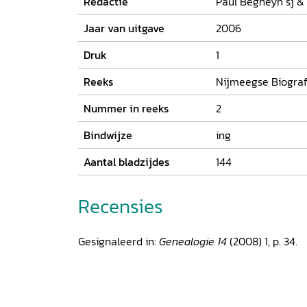
Redactie
Paul Begheyn sj &
Jaar van uitgave
2006
Druk
1
Reeks
Nijmeegse Biograf
Nummer in reeks
2
Bindwijze
ing
Aantal bladzijdes
144
Recensies
Gesignaleerd in:
Genealogie 14
(2008) 1, p. 34.