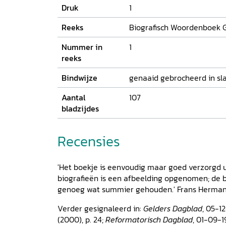
beschreven personen hebben op een bijzonder
Druk
1
in de Gelderse geschiedenis. Een aantal van he
opgenomen geweest in enig biografisch verzam
Reeks
Biografisch Woordenboek 
aanvullend onderzoek gedaan, zodat een her
Nummer in
1
verrassingen op kan leveren. De biografieën, di
reeks
beginnen met een korte biografische inleidin
Gelderse aspecten worden behandeld. De bijd
Bindwijze
genaaid gebrocheerd in sl
korte vermelding van de belangrijkste litera
Aantal
107
bladzijdes
Recensies
'Het boekje is eenvoudig maar goed verzorgd ui
biografieën is een afbeelding opgenomen; de
genoeg wat summier gehouden.' Frans Herman
Verder gesignaleerd in:
Gelders Dagblad
, 05-1
(2000), p. 24;
Reformatorisch Dagblad
, 01-09-