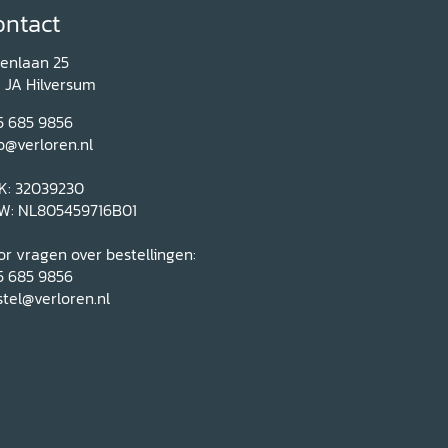
ontact
renlaan 25
1 JA Hilversum
5 685 9856
o@verloren.nl
K: 32039230
W: NL805459716B01
r vragen over bestellingen:
5 685 9856
tel@verloren.nl