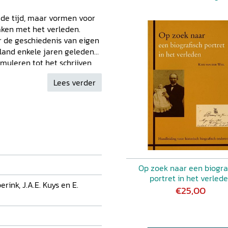
n de tijd, maar vormen voor
ken met het verleden.
r de geschiedenis van eigen
erland enkele jaren geleden
imuleren tot het schrijven
eekgenoten om zo de
Lees verder
e bevorderen. Ook de
80 historische en
soortgelijke plannen. Uit de
sch Woordenboek Gelderland
minstens vijf delen volgen
r levende personen. De
elijke spreiding in
beroepsgroepen aan bod
Op zoek naar een biogra
rbeeld een schaapherder uit
portret in het verled
rink, J.A.E. Kuys en E.
l, een archivaris uit
€25,00
tiftsjuffer uit
 een rock 'n rollmusicus uit
of uit Driel. Alle