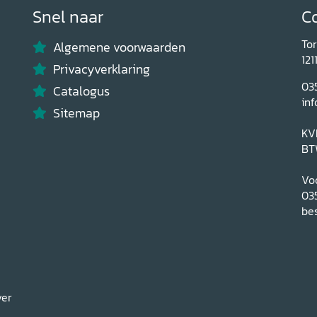
Snel naar
C
To
Algemene voorwaarden
121
Privacyverklaring
03
Catalogus
inf
Sitemap
KV
BT
Voo
03
bes
ver