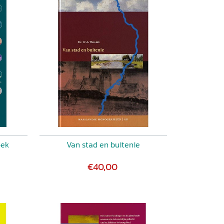
oek
Van stad en buitenie
€40,00