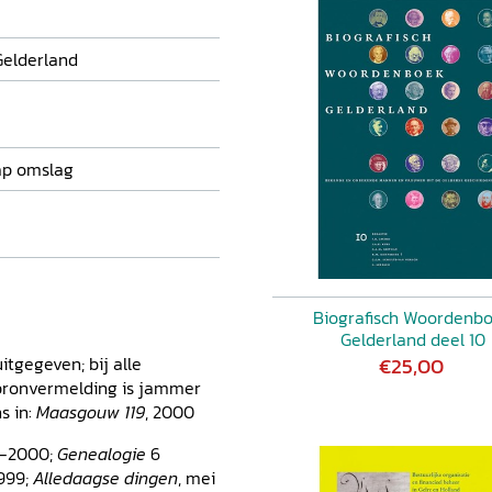
e manier sporen getrokken
n is nooit eerder
elwerk. Voor de overigen is
Gelderland
nieuwde kennismaking
e alfabetisch zijn geordend,
g, waarna de voornaamste
ragen eindigen met een
ap omslag
tuur en bronnen.
Biografisch Woordenb
Gelderland deel 10
tgegeven; bij alle
€25,00
 bronvermelding is jammer
s in:
Maasgouw 119
, 2000
2-2000;
Genealogie
6
1999;
Alledaagse dingen
, mei