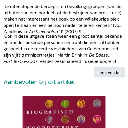
De uiteenlopende beroeps- en bevolkingsgroepen (van de
uitbater van een bordeel tot de bestrijder van prostitutie)
maken het interessant het boek op een willekeurige plek
open te slaan en een persoon nader te leren kennen.' Ivo
Zandhuis in:
Archievenblad
111 (2007) 9
'Ook in deze uitgave staan weer een groot aantal bekende
en minder bekende personen centraal die een rol hebben
gespeeld in de recente geschiedenis van Gelderland. Het
zijn vijftig miniportretjes.' Martin Brink in:
De Edese
Post
18-05-2007. Verder gesignaleerd in:
Genealogie
14
(2008) 1, p. 33;
De Gelderlander
(regio Arnhem) 07-06-
Lees verder
2007;
Mededelingen Historische kring West-Betuwe
september 2007;
Aanbevolen bij dit artikel :
Nederlands Dagblad/Het Katern
01-06-
2007.