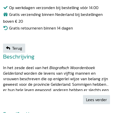
Op werkdagen verzonden bij bestelling vóór 14.00
Gratis verzending binnen Nederland bij bestellingen
boven € 20
Gratis retourneren binnen 14 dagen
Terug
Beschrijving
In het zesde deel van het
Biografisch Woordenboek
Gelderland
worden de levens van vijftig mannen en
vrouwen beschreven die op enigerlei wijze van belang zijn
geweest voor de provincie Gelderland. Sommigen hebben
er hun hele leven gewoond, anderen hebben er slechts een
korte maar essentiële periode doorgebracht. Dit deel is
Lees verder
geheel gewijd aan personen uit de negentiende en
twintigste eeuw. Ook nu weer passeren diverse beroepen
de revue: van priester, kinderboekenschrijfster, psychiater,