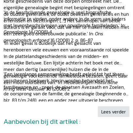
korte geschiedenis van deze dorpen ontbreekt niet. De
eigenlijke genealogie begint met bespiegelingen omtrent
'In de beschrijvende genealogie is veel biografische
de oudste generaties, de oudst bewezen generaties en hun
informatie te vinden, onder andere in de vorm van kaders
erfenissen en bezittingen. [...] Het samenspel van beide
met levensbeschrijvingen van opvallende familieleden.' In:
auteurs is er garant voor, dat we hier te maken hebben met
Genealogie
14 (2008) 4
een zeer goed onderbouwde publicatie.' In:
Ons
genealogisch erfgoed
16 (2008) 2, p. 86-87
'In ieder geval is duidelijk dat het geslacht van
herenboeren vele eeuwen een vooraanstaande rol speelde
in de plattelandsgeschiedenis van de midden- en
westelijke Betuwe. Een lijstje achterin het boek met de
meer dan dertig (aanzienlijke) huizen die de in de
'Een jarenlange samenwerking heeft geleid tot het thans
genealogie voorkomende familieleden bezaten, geeft daar
verschenen boekwerk. Hierin worden behandeld het
een mooi voorbeeld van.' In:
Mededelingen
Historische
familiewapen en -zegel, de plaatsen Avezaath en Zoelen,
Kring West-Betuwe
36 (2008) 2
de oorsprong van de familie, de genealogie (beginnende op
blz. 83 t/m 248), een en ander zeer uitvoerig beschreven.
Het boekwerk is voorzien van genealogische schema's, een
Lees verder
uitgebreide index, van een beschrijving van de huizen
waarin familieleden hebben gewoond, dit alles met zeer
Aanbevolen bij dit artikel :
vele illustraties.' H. Demoed, J. Harenberg en A. Kisman in:
Gelders Erfgoed
(2009) 1.