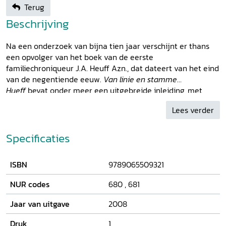
Terug
Beschrijving
Na een onderzoek van bijna tien jaar verschijnt er thans
een opvolger van het boek van de eerste
familiechroniqueur J.A. Heuff Azn., dat dateert van het eind
van de negentiende eeuw.
Van linie en stamme
Hueff
bevat onder meer een uitgebreide inleiding, met
daarin een korte geschiedenis van Avezaath en Zoelen,
Lees verder
een uiteenzetting over de geschiedenis van en een
toelichting op de genealogie van het geslacht Heuff en
natuurlijk de genealogie zelf, die het hoofdbestanddeel van
Specificaties
het boek vormt. Van begin tot eind passeren alle leden van
het geslacht Heuff de revue. Ook de heraldische aspecten
ISBN
9789065509321
van het geslacht Heuff worden in het boek belicht. Om het
boek zo toegankelijk mogelijk te maken, is het voorzien van
NUR codes
680
,
681
genealogische schema's en van een uitgebreide index op
familienamen. Tevens is een aantal biografische schetsen
Jaar van uitgave
2008
opgenomen en wordt aandacht besteed aan huizen waarin
leden van de familie Heuff hebben gewoond. Het boek is
Druk
1