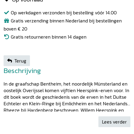
Op werkdagen verzonden bij bestelling vóór 14.00
Gratis verzending binnen Nederland bij bestellingen
boven € 20
Gratis retourneren binnen 14 dagen
Terug
Beschrijving
In de graafschap Bentheim, het noordelijk Münsterland en
oostelijk Overijssel komen vijftien Heerspink-erven voor. In
dit boek wordt de geschiedenis van de erven in het Duitse
Echteler en Klein-Ringe bij Emlichheim en het Nederlandse
Rheeze bij Hardenberg beschreven. Willem Heerspink en
Bert Finke belichten de opvolging in eigenaren, leenheren
Lees verder
en leenmannen, waaronder graven van Bentheim,
bisschoppen van Utrecht, het Huis van de Duitse Orde en