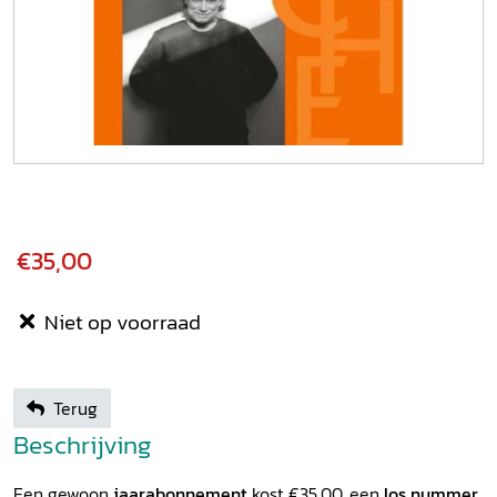
€35,00
Niet op voorraad
Terug
Beschrijving
Een gewoon
jaarabonnement
kost €35,00, een
los nummer