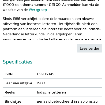
€10,00, een
themanummer
€ 15,00.
Aanmelden
kan via de
website van de
Werkgroep
.
Sinds 1986 verschijnt iedere drie maanden een nieuwe
aflevering van Indische Letteren. Het tijdschrift biedt een
platform aan iedereen die interesse heeft voor de Indisch-
Nederlandse letterkunde. In de afgelopen jaren
verschenen er van Indische Letteren onder andere speciale
nummers over Multatuli, H.J. Friedericy, A. Alberts en E. du
Lees verder
Perron, Tjalie Robinson, F. Springer en Hella S. Haasse. De
symposia hadden thema's als ‘De Molukken in de
literatuur’ (over o.a. Rumphius, Beb Vuyk en Maria
Specificaties
Dermoût), ‘De dekolonisatie van Nederlands-lndië in
Nederlandse en Indonesische bellettrie en
ISBN
09206949
egodocumenten’, ‘Naar de Oost! Vier eeuwen reizen naar
Indië en Indonesië’, ‘De tweede generatie’, ‘Feesten in
Jaar van uitgave
1900
Indië’, ‘ Van Inlander tot Indonesiër’, ‘Indische
publiekstijdschriften’, Eten en drinken,‘Indische Letteren
Reeks
Indische Letteren
Festival’ (t.g.v het vijfentwintigjarig bestaan van de
werkgroep), ‘De Indische pers en de literatuur’ en Indische
Bindwijze
genaaid gebrocheerd in slap omslag