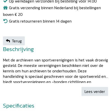
Op werkdagen verzonden bij bestelling vóór 14.00
Gratis verzending binnen Nederland bij bestellingen
boven € 20
Gratis retourneren binnen 14 dagen
Terug
Beschrijving
Met de archieven van sportverenigingen is het vaak droevig
gesteld. De meeste verenigingen beschikken niet over de
kennis om hun archieven te onderhouden. Deze
handleiding is speciaal geschreven voor de sportwereld en
biedt sportverenigingen en -bonden richtlijnen en
adviezen voor het beheer van het eigen historische archief.
Lees verder
Aan de hand van praktijkvoorbeelden bespreekt Wilfred
van Buuren diverse aspecten van archiefbeheer, zoals de
selectiecriteria, de ordening en beschrijving van het
Specificaties
materiaal, de materiële verzorging van de archiefstukken