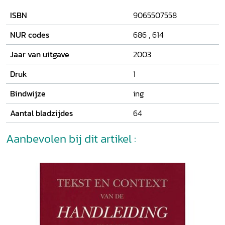
en de problemen rond de openbaarheid. Ook is er ruime
ISBN
9065507558
aandacht voor foto's en voorwerpen, die immers vaak een
belangrijk onderdeel vormen van een sportarchief. Stap
NUR codes
686
,
614
voor stap wordt uitgelegd hoe de archivering van
sporthistorisch bronnenmateriaal aangepakt kan worden
Jaar van uitgave
2003
en welke instanties hulp kunnen bieden.
Druk
1
Bindwijze
ing
Aantal bladzijdes
64
Aanbevolen bij dit artikel :