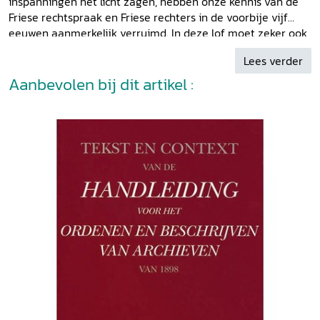
inspanningen het licht zagen, hebben onze kennis van de
Friese rechtspraak en Friese rechters in de voorbije vijf
eeuwen aanmerkelijk verruimd. In deze lof moet zeker ook
uitgeverij Verloren delen, die deze boekwerken, fraai
Lees verder
vormgegeven en ruimhartig geïllustreerd, heeft
uitgegeven.' A.J.C.M. Gabriels in:
Aanbevolen bij dit artikel :
Tijdschrift voor
Geschiedenis
114 (2001) 3.