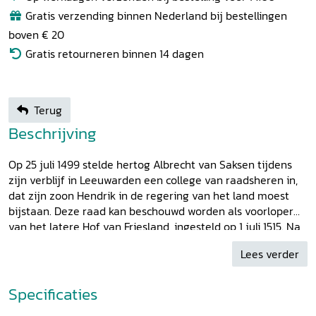
Gratis verzending binnen Nederland bij bestellingen
boven € 20
Gratis retourneren binnen 14 dagen
Terug
Beschrijving
Op 25 juli 1499 stelde hertog Albrecht van Saksen tijdens
zijn verblijf in Leeuwarden een college van raadsheren in,
dat zijn zoon Hendrik in de regering van het land moest
bijstaan. Deze raad kan beschouwd worden als voorloper
van het latere Hof van Friesland, ingesteld op 1 juli 1515. Na
de inlijving van het Koninkrijk Holland bij het Franse
Lees verder
Keizerrijk kreeg Nederland in 1811 een nieuwe, op Franse
leest geschoeide rechterlijke organisatie. Friesland werd
verdeeld in drie arrondissementen, die ieder een rechtbank
Specificaties
van eerste aanleg kregen. De arrondissementen werden