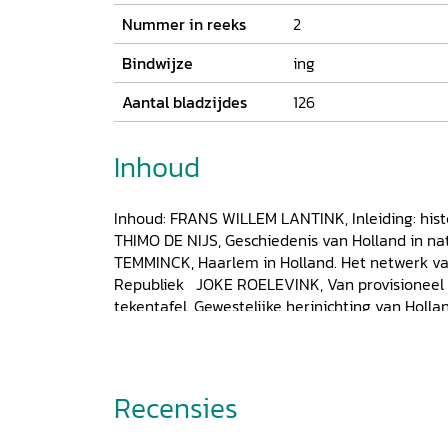
Nummer in reeks
2
Bindwijze
ing
Aantal bladzijdes
126
Inhoud
Inhoud: FRANS WILLEM LANTINK, Inleiding: hist
THIMO DE NIJS, Geschiedenis van Holland in n
TEMMINCK, Haarlem in Holland. Het netwerk va
Republiek
JOKE ROELEVINK, Van provisioneel b
tekentafel. Gewestelijke herinichting van Holl
tijd KEES RIBBENS, Canons in veelvoud PIET 
Noord-Holland: over een (on)mogelijkheid
OOST, Holland ontdekken: de archieven van gra
provincie(s)
De auteurs
Recensies