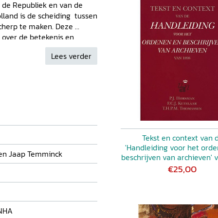
 de Republiek en van de
land is de scheiding tussen
 scherp te maken. Deze
 over de betekenis en
ganiseerd door de Stichting
Lees verder
 nauwe samenwerking met
rchief. In deze archieven
e gewestelijke en
ns een overzicht van alle
Zuid-)Holland in zowel het
f. Dit overzicht biedt
ndse geschiedenis.
Tekst en context van 
'Handleiding voor het ord
 en Jaap Temminck
beschrijven van archieven' 
€25,00
 NHA