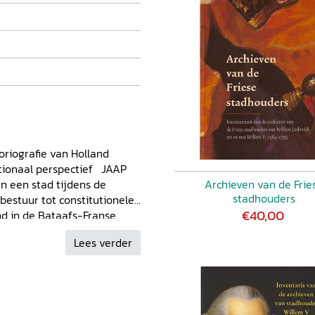
oriografie van Holland
ationaal perspectief JAAP
n een stad tijdens de
Archieven van de Frie
stadhouders
estuur tot constitutionele
€40,00
and in de Bataafs-Franse
DE ROOY, Een canon voor
Lees verder
 YVONNE BOS-ROPS/HERMAN
afschap, gewest en