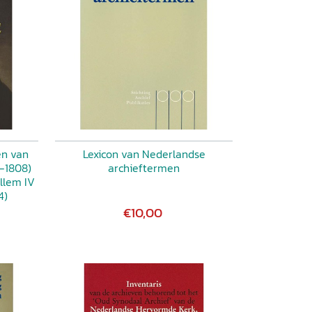
en van
Lexicon van Nederlandse
-1808)
archieftermen
llem IV
4)
€10,00