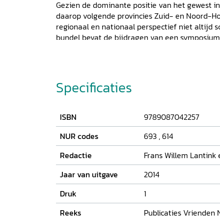
Gezien de dominante positie van het gewest in
daarop volgende provincies Zuid- en Noord-Hol
regionaal en nationaal perspectief niet altijd
bundel bevat de bijdragen van een symposium
identiteit van de Hollandse geschiedenis, geor
Vrienden van het Noord-Hollands Archief in
het Noord-Hollands Archief en het Nationaal A
bevinden zich de belangrijkste archieven van d
Specificaties
provinciale geschiedenis. De bundel bevat teve
bovenlokale bestuursarchieven van (Noord- en 
Nationaal Archief als het Noord-Hollands Archie
ISBN
9789087042257
nieuwe mogelijk tot ontsluiting van de Holla
NUR codes
693
,
614
Redactie
Frans Willem Lantink
Jaar van uitgave
2014
Druk
1
Reeks
Publicaties Vrienden