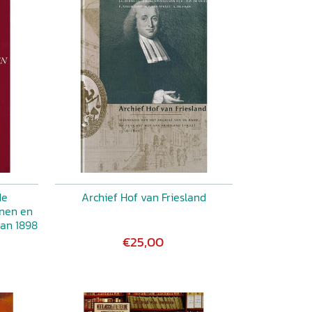
de
Archief Hof van Friesland
enen en
van 1898
€25,00