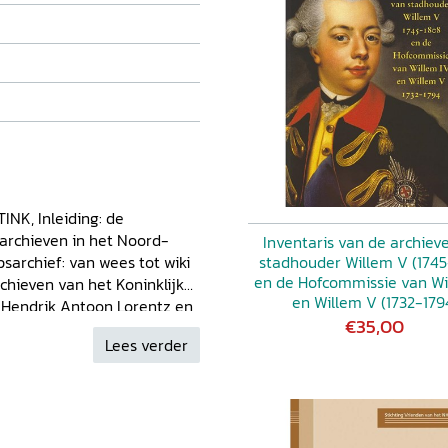
NK, Inleiding: de
archieven in het Noord-
Inventaris van de archiev
sarchief: van wees tot wiki
stadhouder Willem V (1745
en de Hofcommissie van Wi
chieven van het Koninklijk
en Willem V (1732-179
, Hendrik Antoon Lorentz en
€35,00
. FABIAN, Das Wiener-Kreis-
Lees verder
et Noord-Hollands Archief
cht van
 Archief te Haarlem
De