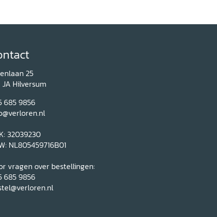
ontact
renlaan 25
1 JA Hilversum
5 685 9856
o@verloren.nl
K: 32039230
W: NL805459716B01
r vragen over bestellingen:
5 685 9856
tel@verloren.nl