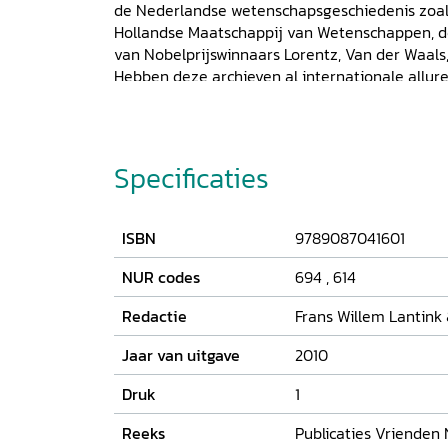
de Nederlandse wetenschapsgeschiedenis zoal
Hollandse Maatschappij van Wetenschappen, 
van Nobelprijswinnaars Lorentz, Van der Waals
Hebben deze archieven al internationale allure, 
zijn belangrijke delen van de nalatenschap van
belangrijkste wetenschapsfilosofische school v
bundel, de eerste in de reeks Publicaties van d
Noord-Hollands Archief, bevat de bijdragen a
Specificaties
collectie en beleid ten aanzien van wetenscha
de bijzondere rol van het NHA. In de bundel is
opgenomen van de wetenschapsarchieven die z
ISBN
9789087041601
Dit kan een belangrijk impuls vormen voor de
Nederland.
NUR codes
694
,
614
Redactie
Frans Willem Lantin
Jaar van uitgave
2010
Druk
1
Reeks
Publicaties Vrienden