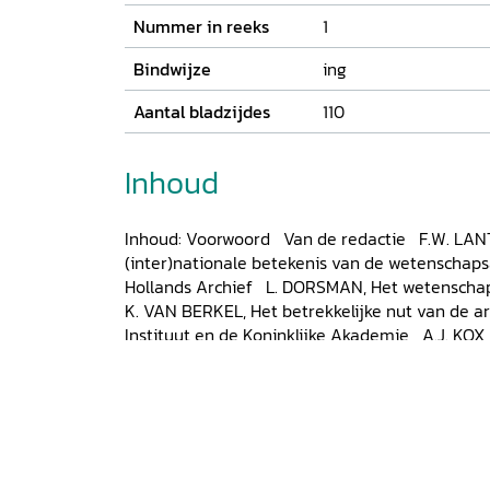
Nummer in reeks
1
Bindwijze
ing
Aantal bladzijdes
110
Inhoud
Inhoud: Voorwoord Van de redactie F.W. LANTI
(inter)nationale betekenis van de wetenschaps
Hollands Archief L. DORSMAN, Het wetenschap
K. VAN BERKEL, Het betrekkelijke nut van de ar
Instituut en de Koninklijke Akademie A.J. KOX
Paul Ehrenfest: twee tegenpolen in gesprek R
Archiv G. BOLTEN, Wetenschapsarchieven in h
Summaries
G. BOLTEN (samengesteld), Overzi
wetenschapsarchieven in het Noord-Hollands
auteurs