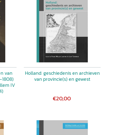
en van
Holland: geschiedenis en archieven
-1808)
van provincie(s) en gewest
llem IV
4)
€20,00