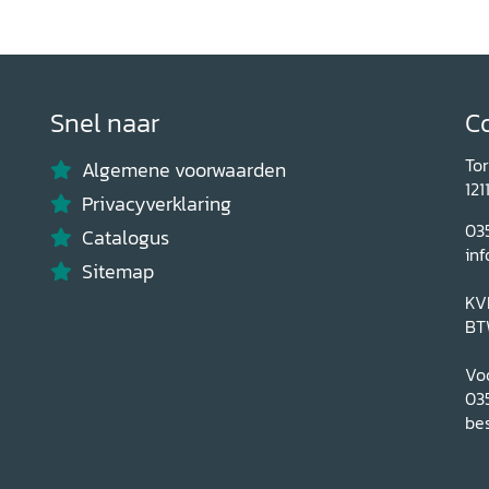
Snel naar
C
To
Algemene voorwaarden
121
Privacyverklaring
03
Catalogus
inf
Sitemap
KV
BT
Voo
03
bes