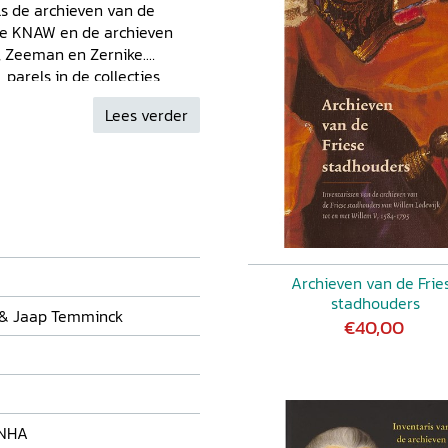
s de archieven van de
de KNAW en de archieven
, Zeeman en Zernike.
parels in de collecties
 de Wiener Kreis, de
Lees verder
an de twintigste eeuw. Deze
e Stichting Vrienden van het
an een symposium over
psarchieven in Nederland en
 ook een overzicht
ich in het NHA bevinden.
 wetenschapsgeschiedenis in
Archieven van de Frie
stadhouders
k & Jaap Temminck
€40,00
 NHA