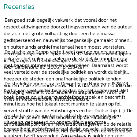
Recensies
'Een goed stuk degelijk vakwerk, dat vooral door het
respect afdwingende doorzettingsvermogen van de auteur,
die zich met grote volharding door een hele massa
gedisperseerd en nauwelijks toegankelijk gemaakt binnen-
en buitenlands archiefmateriaal heen moest worstelen,
'De studie van Gropp vertelt veel over de muntslag, maar
een rijke oogst heeft opgeleverd.' O. Moorman van Kappen
ook over het reilen en zeilen in de stedelijke munthuizen
in:
Bijdragen en mededelingen Gelre. Historisch jaarboek
met haar muntmeesters en waardijnen. Daarnaast wordt
voor Gelderland
96 (2005), p. 235-237
veel verteld over de stedelijke politiek en wordt duidelijk
hoezeer de steden een onafhankelijke politiek konden
'De stedelijke muntslag te Deventer en Nijmegen 1528/43-
voeren in de zestiende eeuw. Het is dan ook een studie die
1591 is van veel wijder belang dan de titel suggereert. Het
navolging verdient voor andere muntplaatsen.' Aron de
boek berust op uitvoerig archiefonderzoek en beschrijft
Vries in:
Recensiebank historischhuis.nl
.
minutieus hoe het lokaal recht munten te slaan op fel
verzet stuitte van de Habsburgers en het Duitse Rijk (...). De
'De studie van Gropp beschrijft al deze verwikkelingen
studie werpt een verrassend licht op de Habsburgse
uitvoerig, gebaseerd op ongetwijfeld een grote
centralisatiepolitiek en het verzet ertegen en op de relatie
hoeveelheid archiefmateriaal diehij op vele, uiteenlopende
van de landgewesten met het Duitse Rijk en de Westfaalse
plaatsen heeft gevonden. Zijn verhaal is helder en zeer