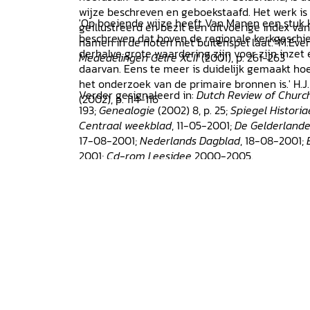
wijze beschreven en geboekstaafd. Het werk is
'Op boeiende wijze heeft Van Manen een stuk k
geïllustreerd en bezit een uitvoerige index v
beschreven dat boven de regionale kerkgeschie
namen in de noten niet buitenspel laat.' M.Ever
derhalve grote waardering zijn voor zijn inzet 
Mededelingen Gelre XCII
(2001), p. 261-263
daarvan. Eens te meer is duidelijk gemaakt ho
het onderzoek van de primaire bronnen is.' H.J.
Verder gesignaleerd in:
Dutch Review of Churc
(2002), p. 114-116
193;
Genealogie
(2002) 8, p. 25;
Spiegel Historia
Centraal weekblad
, 11-05-2001;
De Gelderlande
17-08-2001;
Nederlands Dagblad
, 18-08-2001;
2001;
Cd-rom Leesidee
2000-2005.