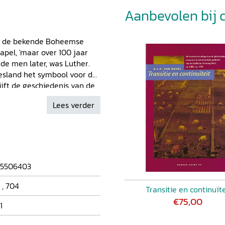
Aanbevolen bij di
us, de bekende Boheemse
apel, 'maar over 100 jaar
de men later, was Luther.
esland het symbool voor de
ijft de geschiedenis van de
t ancien régime.
Lees verder
n door de overheid. In
 verstoord en de
fdstuk beschrijft Van Manen
n licht toe waarom de
erklank vond. Zonder steun
rdam hadden de meeste
5506403
unnen handhaven. Aan het
ging af en werden
,
704
Transitie en continuïte
nder werden zij beschouwd
€75,00
1
an de achttiende eeuw
es van locale en