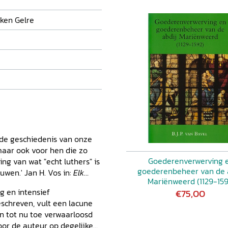
ken Gelre
 de geschiedenis van onze
 maar ook voor hen die zo
Goederenverwerving 
ng van wat "echt luthers" is
goederenbeheer van de 
uwen.' Jan H. Vos in:
Elk
Mariënweerd (1129-159
g en intensief
€75,00
schreven, vult een lacune
en tot nu toe verwaarloosd
oor de auteur op degelijke