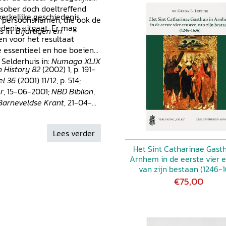
 sober doch doeltreffend
erkelijke geschiedenis
an persoonsnamen, die ook de
denis uitgaat. Er mag
s in:
Bijdragen en
en voor het resultaat
e essentieel en hoe boeiend
 Selderhuis in:
Numaga XLIX
h History 82
(2002) 1, p. 191-
el 36
(2001) 11/12, p. 514;
r
, 15-06-2001;
NBD Biblion
,
Barneveldse Krant
, 21-04-
Lees verder
Het Sint Catharinae Gasth
Arnhem in de eerste vier
van zijn bestaan (1246-1
€75,00