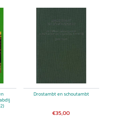
en
Drostambt en schoutambt
abdij
2)
€35,00