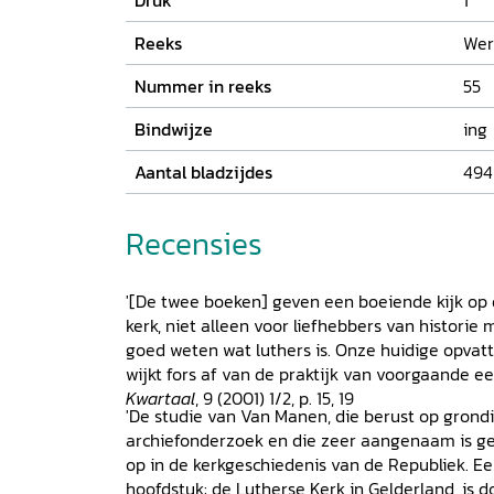
Druk
1
gewestelijke overheden.
Reeks
Wer
Nummer in reeks
55
Bindwijze
ing
Aantal bladzijdes
494
Recensies
'[De twee boeken] geven een boeiende kijk op
kerk, niet alleen voor liefhebbers van historie
goed weten wat luthers is. Onze huidige opvatti
wijkt fors af van de praktijk van voorgaande ee
Kwartaal
, 9 (2001) 1/2, p. 15, 19
'De studie van Van Manen, die berust op grondi
archiefonderzoek en die zeer aangenaam is ge
op in de kerkgeschiedenis van de Republiek. E
hoofdstuk: de Lutherse Kerk in Gelderland, is d