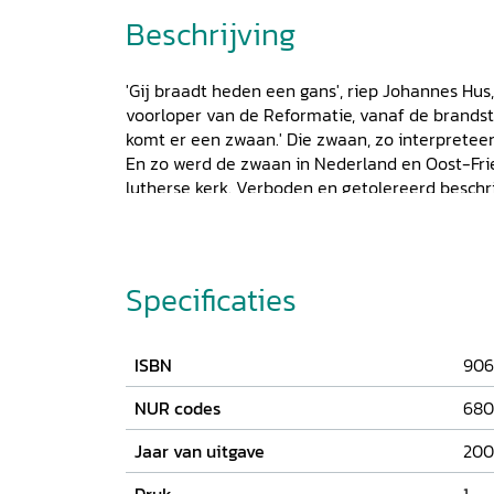
Beschrijving
'Gij braadt heden een gans', riep Johannes H
voorloper van de Reformatie, vanaf de brandst
komt er een zwaan.' Die zwaan, zo interpreteer
En zo werd de zwaan in Nederland en Oost-Fri
lutherse kerk. Verboden en getolereerd beschr
lutheranen in het gewest Gelderland tijdens he
Aanvankelijk werden lutherse diensten verbode
Nijmegen en Arnhem werden lutherse diensten
predikanten verbannen. In een inleidende hoo
Specificaties
de positie van de lutheranen in de Republiek e
lutherse richting in de Nederlanden weinig we
van de machtige 'moedergemeente' in Amste
ISBN
906
Gelderse gemeenten zich niet of nauwelijks k
einde van de zeventiende eeuw nam de vervol
NUR codes
680
lutheranen gaandeweg getolereerd. Steeds mi
Jaar van uitgave
200
als 'vreemdelingen en bijwoners'. In de loop v
ontvingen de lutherse gemeenten zelfs subsidi