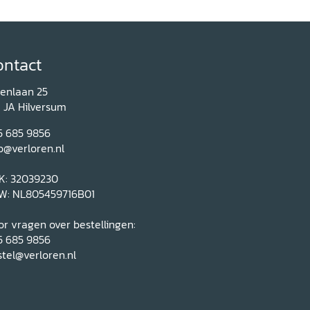
ontact
renlaan 25
1 JA Hilversum
5 685 9856
o@verloren.nl
K: 32039230
W: NL805459716B01
r vragen over bestellingen:
5 685 9856
tel@verloren.nl