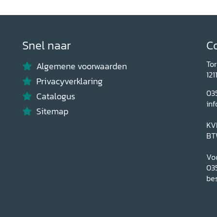
Snel naar
C
To
Algemene voorwaarden
121
Privacyverklaring
03
Catalogus
inf
Sitemap
KV
BT
Voo
03
bes