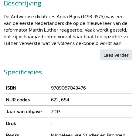
Beschrijving
De Antwerpse dichteres Anna Bijns (1493-1575) was een
van de eerste Nederlanders die op de nieuwe leer van de
reformator Martin Luther reageerde. Vaak wordt gesteld,
dat zij in haar gedichten vooral haar haat ten opzichte van
Luther verwerkte, wat vervolgens gekoppeld wordt aan
haar vrouw-zijn. Haar 'refreinen' zouden weliswaar
Lees verder
meeslepend zijn, maar geen argumentatieve waarde
bezitten. Met behulp van een nieuwe methode, een
combinatie van klassiek letterkundig onderzoek en een
Specificaties
benadering uit de argumentatietheorie, toont Judith
Keßler overtuigend aan dat dit beeld niet klopt. Anna Bijns
ISBN
9789087043476
maakte gebruik van verschillende
argumentatiestrategieën die een grote overtuigingskracht
NUR codes
621
,
684
moeten hebben gehad. Bovendien zijn de refreinen in de
gedrukte bundels programmatisch gerangschikt, om des te
Jaar van uitgave
2013
meer effect te bereiken in het publieke debat rond Luther.
Princesse der rederijkers
brengt de sterke en invloedrijke
Druk
1
positie van dichteres Anna Bijns helder naar voren.
Reeks
Middeleeuwse Studies en Bronnen