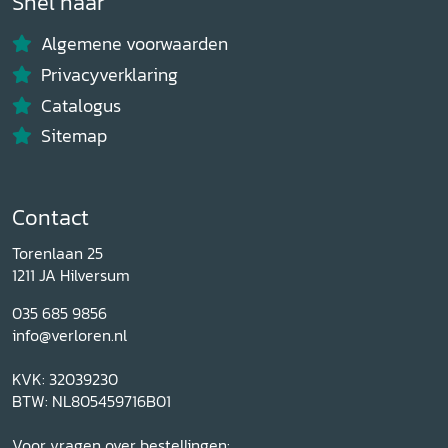
Snel naar
Algemene voorwaarden
Privacyverklaring
Catalogus
Sitemap
Contact
Torenlaan 25
1211 JA Hilversum
035 685 9856
info@verloren.nl
KVK: 32039230
BTW: NL805459716B01
Voor vragen over bestellingen: