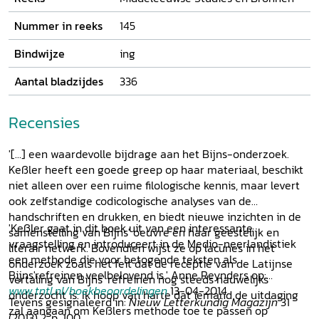
Nummer in reeks
145
Bindwijze
ing
Aantal bladzijdes
336
Recensies
'[...] een waardevolle bijdrage aan het Bijns-onderzoek.
Keßler heeft een goede greep op haar materiaal, beschikt
niet alleen over een ruime filologische kennis, maar levert
ook zelfstandige codicologische analyses van de
handschriften en drukken, en biedt nieuwe inzichten in de
'Keßler gaat in dit boek uit van een interessante
samenstelling van Bijns' oeuvre en haar geestelijk en
vraagstelling en introduceert in de Medio-neerlandistiek
literair netwerk. Bovendien wijst ze op lacunes in het
een methode die voor betogende teksten als
onderzoek zoals het feit dat de receptie van de Latijnse
Bijns'refreinen veelbelovend is.' Anne Reynders op:
vertaling van Bijns' refreinen nog steeds nauwelijks
www.tntl.nl/boekbeoordelingen
13-04-2014
onderzocht is. Ik hoop van harte dat iemand de uitdaging
Tevens gesignaleerd in:
Nieuw Letterkundig Magazijn
31
zal aangaan om Keßlers methode toe te passen op
(2013) 2, p. 100.