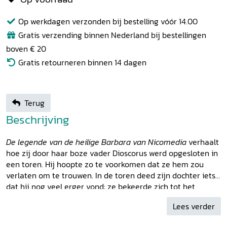
Op werkdagen verzonden bij bestelling vóór 14.00
Gratis verzending binnen Nederland bij bestellingen
boven € 20
Gratis retourneren binnen 14 dagen
Terug
Beschrijving
De legende van de heilige Barbara van Nicomedia
verhaalt
hoe zij door haar boze vader Dioscorus werd opgesloten in
een toren. Hij hoopte zo te voorkomen dat ze hem zou
verlaten om te trouwen. In de toren deed zijn dochter iets,
dat hij nog veel erger vond: ze bekeerde zich tot het
christendom. Hij leverde haar uit aan de plaatselijke
Lees verder
rechter, die haar gruwelijk liet martelen en ter dood
veroordeelde. Nadat Dioscorus eigenhandig het vonnis had