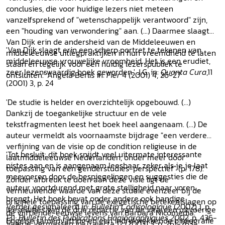
conclusies, die voor huidige lezers niet meteen
vanzelfsprekend of "wetenschappelijk verantwoord" zijn,
een "houding van verwondering" aan. (...) Daarmee slaagt
Van Dijk erin de andersheid van de Middeleeuwen en
'Van Dijk slaagt erin een scherp portret te tekenen van
middeleeuwse uitlegpraktijken in hun vreemdheid te laten
middeleeuwse vrouwelijke vroomheid. Het is een erudiet,
staan en tegelijk voor een huidig lezerspubliek te
zeer lezenswaardig boek geworden.' J.G. in:
Quanta Cura
,11
ontsluiten.' Angela Berlis in:
Fier
4 (2001) 4, 26-27
(2001) 3, p. 24
'De studie is helder en overzichtelijk opgebouwd. (...)
Dankzij de toegankelijke structuur en de vele
tekstfragmenten leest het boek heel aangenaam. (...) De
auteur vermeldt als voornaamste bijdrage "een verdere
verfijning van de visie op de condition religieuse in de
'Tot besluit: dit boek snijdt veel uitermate interessante
laatmiddeleeuwse Nederlanden, onder meer door
pistes aan en is aangenaam leesbaar, zeker als je je laat
toepassing van een genderstudies-perspectief" (p. 178).
meevoeren door de bespiegelingen en suggesties die de
Zonder afbreuk te doen aan deze visie ligt de
auteur voortdurend met grote stelligheid naar voren
vernieuwende waarde van deze studie evenzeer bij de
brengt. Het boek bevat onder andere ook handige
originele toepassing van de exegetische betekenislagen op
Verder gesignaleerd in:
Bulletin Codicologique
(2002) 1, p.
leesedities van de drie redactie van de vita, een uitvoerige
de vijftiende-eeuwse levens van Barbara Nicomedia.'
131;
Bulletin des Publications Hagiographiques 2002
, p. 436-
Engelse samenvatting en een indrukwekkende bibliografie
Valerie Vermassen in: Trajecta 12 (2003) 3, p. 261-263