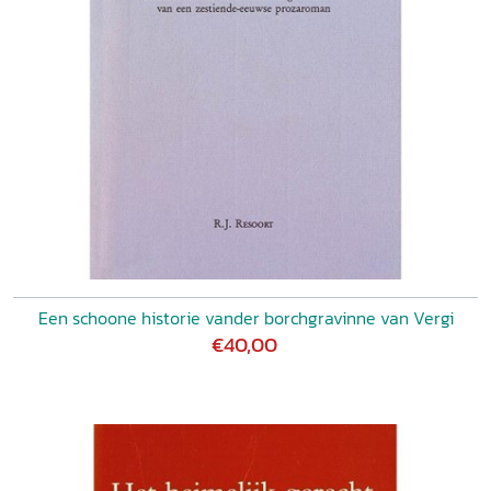
Een schoone historie vander borchgravinne van Vergi
€40,00