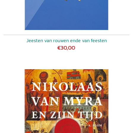
naar de bijpassende klepel, is
Een mijter zonder kruis
een
prettige inleiding in de protestantse cultuur.' Jan Auke
Brink, in:
Groniek
april 2004.
Jeesten van rouwen ende van feesten
€30,00