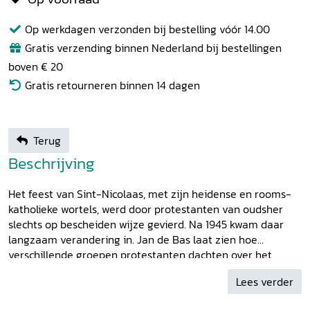
Op werkdagen verzonden bij bestelling vóór 14.00
Gratis verzending binnen Nederland bij bestellingen
boven € 20
Gratis retourneren binnen 14 dagen
Terug
Beschrijving
Het feest van Sint-Nicolaas, met zijn heidense en rooms-
katholieke wortels, werd door protestanten van oudsher
slechts op bescheiden wijze gevierd. Na 1945 kwam daar
langzaam verandering in. Jan de Bas laat zien hoe
verschillende groepen protestanten dachten over het
sinterklaasfeest en welke rol Sinterklaas speelde in het
Lees verder
leven van hun kinderen. Hij doet dit aan de hand van de
talloze protestants-christelijke bladen die sinds 1945 zijn