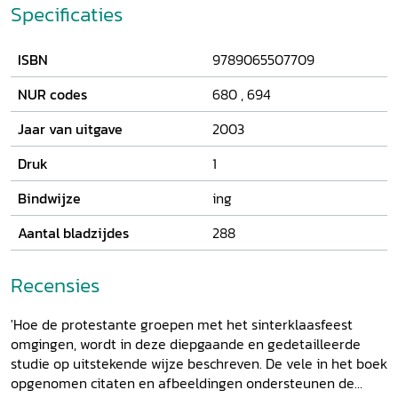
verschenen. De belangrijkste thema's in dit vlot geschreven
Specificaties
boek zijn de rol van Sint-Nicolaas in de christelijke
opvoeding, zijn betekenis voor de 'protestantse' economie,
ISBN
9789065507709
het gebruik van Sinterklaas bij politiek-maatschappelijke
vraagstukken, het feest als bron van protestants vermaak
NUR codes
680
,
694
en de verhouding tussen het protestantse geloof en het
geloof in Sint-Nicolaas. Het boek biedt tevens een
Jaar van uitgave
2003
cultuurgeschiedenis van protestants Nederland in de
tweede helft van de twintigste eeuw.
Druk
1
Bindwijze
ing
Aantal bladzijdes
288
Recensies
'Hoe de protestante groepen met het sinterklaasfeest
omgingen, wordt in deze diepgaande en gedetailleerde
studie op uitstekende wijze beschreven. De vele in het boek
opgenomen citaten en afbeeldingen ondersteunen de