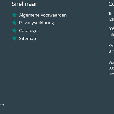
Snel naar
C
To
Algemene voorwaarden
121
Privacyverklaring
03
Catalogus
inf
Sitemap
KV
BT
Voo
03
bes
ver