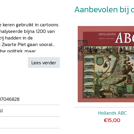
Aanbevolen bij di
re keren gebruikt in cartoons
analyseerde bijna 1200 van
zij hadden in de
 Zwarte Piet gaan vooral
se politiek, maar
ns is Zwarte Piet te zien op
Lees verder
 het lachen te brengen. Aan
ontwikkeling van spotprent
gaat op de invloed van de
n de invloed van de
oek staan prenten van onder
ritz Berendt, Tom Janssen,
87046828
51
Hollands ABC
€15,00