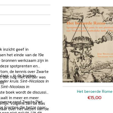
 inzicht geef in
sen het einde van de 19e
e bronnen werkzaam zijn in
e deze spotprenten en
ortom, de kennis over Zwarte
rklaas – in de boeken
t dat nog niet eerder was
nder kruis. Sint-Nicolaas in
18)
 Sint-Nicolaas in
Het beroerde Rome
tste boek wordt de discussie
€15,00
rtaalt in meer en meer
overse rond Zwarte Piet.
rlijk. Volgens Jan de Bas
se kranten die hetze naar
 maar over het wezen van de
nog niet gelukt. Uit dit