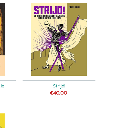
ie
Strijd!
€40,00