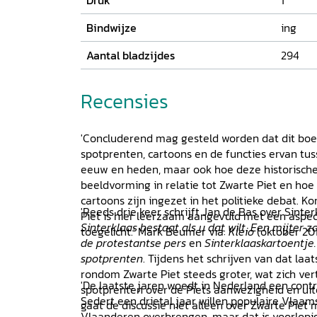
Druk
1
Bindwijze
ing
Aantal bladzijdes
294
Recensies
'Concluderend mag gesteld worden dat dit boek
spotprenten, cartoons en de functies ervan tus
eeuw en heden, maar ook hoe deze historisch
beeldvorming in relatie tot Zwarte Piet en ho
cartoons zijn ingezet in het politieke debat. K
'Reeds drie keer schrijft Jan de Bas over Sinte
Piet is hier leerzaam aangevuld met een aspec
Sinterklaas bestaat als u dat wilt
,
Een mijter zo
toegelicht.' Mark Beumer via:
Kleio
(oktober 20
de protestantse pers
en
Sinterklaaskartoentje.
spotprenten
. Tijdens het schrijven van dat laa
rondom Zwarte Piet steeds groter, wat zich ve
'De laatste jaren woedt in Nederland een contr
spotprenten over de Piets aanwezigheid en uite
Sedert een drietal jaar willen populaire Vlaam
gaat de discussie niet alleen over Zwarte Piet
Vlaanderen overbrengen, maar dat is voorlopig 