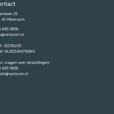
ontact
renlaan 25
1 JA Hilversum
5 685 9856
o@verloren.nl
K: 32039230
W: NL805459716B01
r vragen over bestellingen:
5 685 9856
tel@verloren.nl