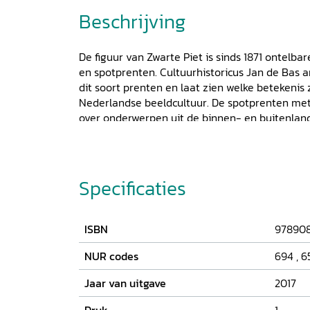
Beschrijving
De figuur van Zwarte Piet is sinds 1871 ontelba
en spotprenten. Cultuurhistoricus Jan de Bas 
dit soort prenten en laat zien welke betekenis 
Nederlandse beeldcultuur. De spotprenten met
over onderwerpen uit de binnen- en buitenland
behandelen ook maatschappelijke thema's. Teve
honderden cartoons met als doel de kijker aan
de hand van 135 prenten beschrijft De Bas de 
en cartoon met Zwarte Piet, waarbij hij ook in
Specificaties
beeldvorming rond Zwarte Piet op de kijkers e
zwartepietdiscussie op de tekenaars. In het b
andere Albert Hahn sr., Leo Jordaan, Opland, F
ISBN
97890
Hein de Kort, Berend Vonk en Len Munnik.
NUR codes
694
,
6
Jaar van uitgave
2017