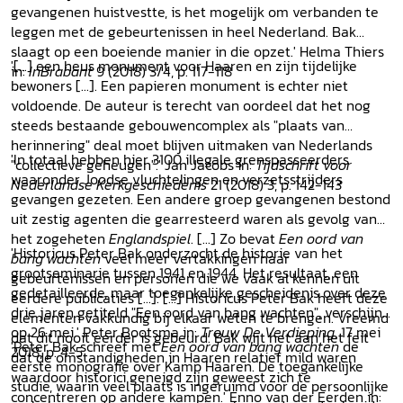
gevangenen huistvestte, is het mogelijk om verbanden te
leggen met de gebeurtenissen in heel Nederland. Bak
slaagt op een boeiende manier in die opzet.' Helma Thiers
'[...] een heus monument voor Haaren en zijn tijdelijke
in:
InBrabant
9 (2018) 3/4, p. 117-118
bewoners [...]. Een papieren monument is echter niet
voldoende. De auteur is terecht van oordeel dat het nog
steeds bestaande gebouwencomplex als "plaats van
herinnering" deal moet blijven uitmaken van Nederlands
'In totaal hebben hier 3100 illegale grenspasseerders
"collectieve geheugen".' Jan Jacobs in:
Tijdschrift voor
waaronder Joodse vluchtelingen en verzetsstrijders
Nederlandse Kerkgeschiedenis
21 (2018) 3, p. 142-143
gevangen gezeten. Een andere groep gevangenen bestond
uit zestig agenten die gearresteerd waren als gevolg van
het zogeheten
Englandspiel
. [...] Zo bevat
Een oord van
'Historicus Peter Bak onderzocht de historie van het
bang wachten
veel meer vertakkingen naar
grootseminarie tussen 1941 en 1944. Het resultaat, een
gebeurtenissen en personen die we vaak al kennen uit
gedetailleerde, maar toegankelijke gescheidenis over deze
eerdere publicaties [...]. [...] Historicus Peter Bak heeft deze
drie jaren getiteld "Een oord van bang wachten", verschijnt
elementen vakkundig bij elkaar weten te brengen. Vreemd
op 26 mei.' Peter Bootsma in:
Trouw De Verdieping
, 17 mei
dat dit nooit eerder is gebeurd. Bak wijt het aan het feit
'Peter Bak schreef met
Een oord van bang wachten
de
2018, p. 4-5
dat de omstandigheden in Haaren relatief mild waren
eerste monografie over Kamp Haaren. De toegankelijke
waardoor historici geneigd zijn geweest zich te
studie, waarin veel plaats is ingeruimd voor de persoonlijke
concentreren op andere kampen.' Enno van der Eerden in: