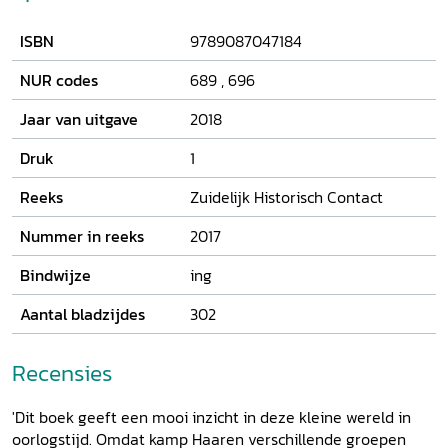
gedetineerden zijn de verhalen bekend, maar het 'grote
verhaal' wordt nu voor het eerst gepresenteerd. Haaren
ISBN
9789087047184
was een kamp van levensgrote tegenstellingen: terwijl
gijzelaars in de zon zaten, stapten joodse gevangenen in
NUR codes
689
,
696
vrachtwagens die naar Westerbork reden. Van de
drieduizend gevangenen zijn meer dan zeshonderd in een
Jaar van uitgave
2018
concentratiekamp omgekomen. Dit boek laat zien dat het
gebouw als 'plaats van herinnering' - het is grotendeels
Druk
1
nog in oorspronkelijke staat - een duidelijke plaats verdient
Reeks
Zuidelijk Historisch Contact
op de historische kaart van Nederland.
Nummer in reeks
2017
Bindwijze
ing
Aantal bladzijdes
302
Recensies
'Dit boek geeft een mooi inzicht in deze kleine wereld in
oorlogstijd. Omdat kamp Haaren verschillende groepen