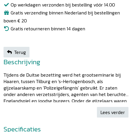
Op werkdagen verzonden bij bestelling vóór 14.00
Gratis verzending binnen Nederland bij bestellingen
boven € 20
Gratis retourneren binnen 14 dagen
Terug
Beschrijving
Tijdens de Duitse bezetting werd het grootseminarie bij
Haaren, tussen Tilburg en 's-Hertogenbosch, als
gijzelaarskamp en 'Polizeigefängnis' gebruikt. Er zaten
onder anderen verzetsstrijders, agenten van het beruchte
Englandspiel en joodse burgers. Onder de gijzelaars waren
de latere premier Jan de Quay en industrieel Frits Philips.
Lees verder
De gijzelaars hingen represailles boven het hoofd, de
gevangenen waren in bange afwachting van hun verhoor,
proces, vonnis en wegvoering. Van verschillende
Specificaties