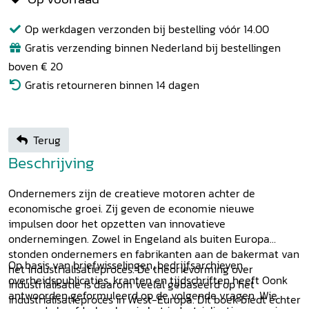
Op werkdagen verzonden bij bestelling vóór 14.00
Gratis verzending binnen Nederland bij bestellingen
boven € 20
Gratis retourneren binnen 14 dagen
Terug
Beschrijving
Ondernemers zijn de creatieve motoren achter de
economische groei. Zij geven de economie nieuwe
impulsen door het opzetten van innovatieve
ondernemingen. Zowel in Engeland als buiten Europa
stonden ondernemers en fabrikanten aan de bakermat van
Op basis van briefwisselingen, bedrijfsarchieven,
het industrialisatieproces. De theorievorming over
overheidspublicaties, kranten en tijdschriften heeft Oonk
industrialisatie is daarom veelal gebaseerd op het
antwoorden geformuleerd op de volgende vragen. Wie
industrialisatieproces in West-Europa. Dit boek biedt echter