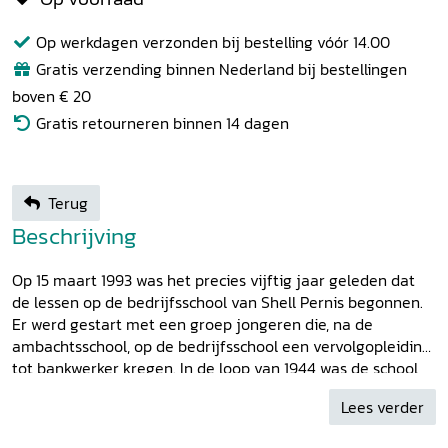
Op werkdagen verzonden bij bestelling vóór 14.00
Gratis verzending binnen Nederland bij bestellingen
boven € 20
Gratis retourneren binnen 14 dagen
Terug
Beschrijving
Op 15 maart 1993 was het precies vijftig jaar geleden dat
de lessen op de bedrijfsschool van Shell Pernis begonnen.
Er werd gestart met een groep jongeren die, na de
ambachtsschool, op de bedrijfsschool een vervolgopleiding
tot bankwerker kregen. In de loop van 1944 was de school
ten gevolge van de oorlogsomstandigheden gedwongen de
Lees verder
poorten weer te sluiten, maar na de oorlog werd de
opleiding hervat en groeide de school in vijftig jaar uit tot