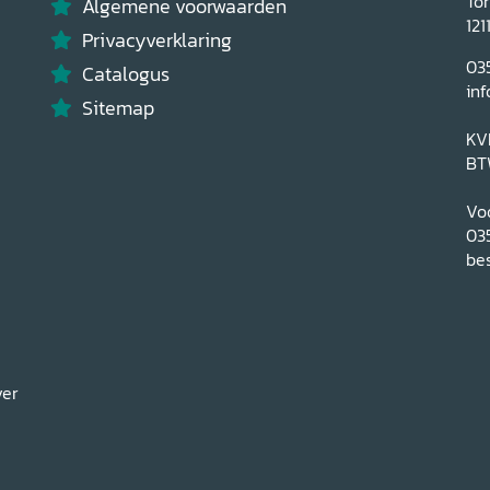
To
Algemene voorwaarden
121
Privacyverklaring
03
Catalogus
inf
Sitemap
KV
BT
Voo
03
bes
ver