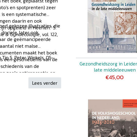
 het boek, geplaatst tegen
oto's en spotprenten) zeer
 is een systematische
ingen daarin en ook
oed gekozen illustraties, die
ijn opgeleid in Heerlen.' S.
 dociele, later ook
rie & Gynaecologie
, vol. 122,
 naar de geëmancipeerde
aantal niet malse
documenten maakt het boek
 Tip 5, Peter Winkels, 05-
eens een geschiedenis van de
Gezondheidszorg in Leiden
eschiedenis van de
late middeleeuwen
en zoals anticonceptie en
€45,00
een geschiedenis van de
Lees verder
 van de Katholieke kerk in
 de tweede helft van de
 van harte aanbevolen.' V.
2010) 6, p. 380-381