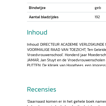
Bindwijze
geb
Aantal bladzijdes
192
Inhoud
Inhoud: DIRECTEUR ACADEMIE VERLOSKUNDE 
VOORMALIGE RAAD VAN TOEZICHT, Ten Geleide
Vroedvrouwenschool'. Honderd jaar Moederscha
JAMAR, Jan Stuyt en de Vroedvrouwenschol
PUTTEN, De kliniek van Hooghees, een impres
vroede vrouw naar verloskundige Van enkel erv
en beroep MARK VAN DIJK, Biografieën MAR
Noten Bibliografie Illustratieverantwoording
Recensies
'Daarnaast komen er in het gehele boek name