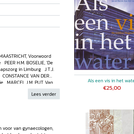
MAASTRICHT, Voorwoord
 PEER H.M. BOSELIE, 'De
pszorg in Limburg J.T.J.
en CONSTANCE VAN DER
Als een vis in het wat
sie MARCEL J.M. PUT, Van
€25,00
aring naar scholing, stages
Lees verder
K VAN DIJK, Kroniek
n voor van gynaecologen,