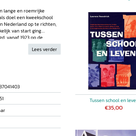
n lange en roemrijke
als doel een kweekschool
n Nederland op te richten,
lijk van start ging.
gd, vanaf 1923 op de
 Vroedvrouwenschool haar
Lees verder
n kinderen geboren. Het
instituut maar er was een
 doorgangshuis voor
olieke grondslag. In 1993
ar in 2004 naar Maastricht.
t als onderdeel
87041403
ndigen aan. Dit fraai
specten van de geschiedenis
51
Tussen school en lev
erhalen van de
€35,00
mar