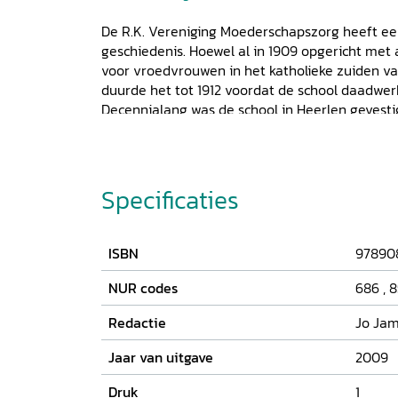
De R.K. Vereniging Moederschapszorg heeft ee
geschiedenis. Hoewel al in 1909 opgericht met 
voor vroedvrouwen in het katholieke zuiden va
duurde het tot 1912 voordat de school daadwerke
Decennialang was de school in Heerlen gevesti
Hooghees, buiten het centrum. Daar kreeg de
grootste bekendheid en daar werden duizende
was inmiddels niet alleen maar een opleidings
vrouwenkliniek, een zuigelingenkliniek en een
Specificaties
ongehuwde moeders gevestigd. Dit alles op kath
verhuisde het instituut naar Kerkrade en vanda
Hier biedt de Academie Verloskunde Maastrich
ISBN
97890
van Hogeschool Zuyd de opleiding van verlosku
geïllustreerde boek beschrijft verschillende a
NUR codes
686
,
8
van de Vroedvrouwenschool, aangevuld met v
Redactie
Jo Ja
hoofdpersonen, de zwangere vrouwen.
Jaar van uitgave
2009
Druk
1