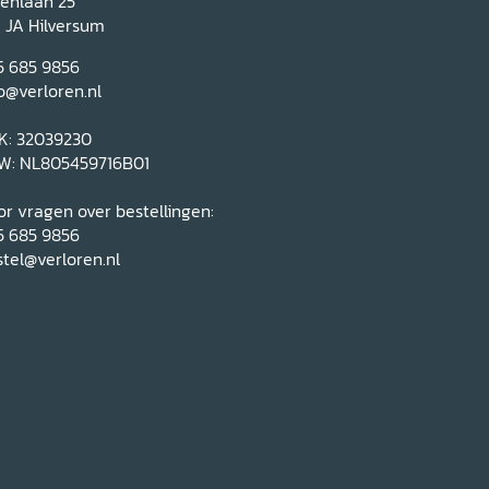
renlaan 25
1 JA Hilversum
5 685 9856
o@verloren.nl
K: 32039230
W: NL805459716B01
r vragen over bestellingen:
5 685 9856
tel@verloren.nl