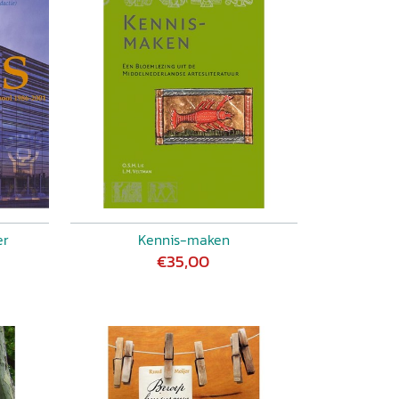
er
Kennis-maken
€35,00