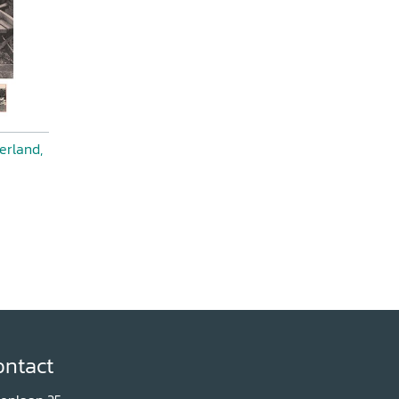
erland,
ontact