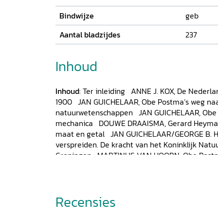
Bindwijze
geb
Aantal bladzijdes
237
Inhoud
Inhoud
: Ter inleiding ANNE J. KOX, De Nederl
1900 JAN GUICHELAAR, Obe Postma’s weg naa
natuurwetenschappen JAN GUICHELAAR, Obe P
mechanica DOUWE DRAAISMA, Gerard Heymans. 
maat en getal JAN GUICHELAAR/GEORGE B. H
verspreiden. De kracht van het Koninklijk Nat
Groningen MARTINUS VAN HOORN, Obe Postma 
hbs te Groningen KLAAS NEVELS, Kansrekening
JAAP SMIT, Wat meet je als je meet? Obe Pos
PAUL, Rickert in Nederland. Sporen van neokan
Recensies
Literatuur
Appendices:
Appendix A: Natuurwet
en lezingen Appendix B: Natuurwetenschappel