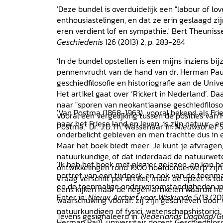
Postma Appendix C: Stellingen bij de disser
'Deze bundel is overduidelijk een "labour of lo
Bibliografische gegevens van de auteurs
Regi
enthousiastelingen, en dat ze erin geslaagd zi
eren verdient lof en sympathie.' Bert Theuniss
Geschiedenis
126 (2013) 2, p. 283-284
‘In de bundel opstellen is een mijns inziens b
pennenvrucht van de hand van dr. Herman Paul,
geschiedfilosofie en historiografie aan de Univ
Het artikel gaat over ‘Rickert in Nederland’. D
naar "sporen van neokantiaanse geschiedfilosofi
'Van Postma (1868-1963), vooral bekend als Fri
vooral een vergelijking tussen de posities va
naar het Friese land en leven, is zijn natuur- 
Postma.’ Dr. J.D.Th. Wassenaar in:
Nieuwsbrief S
onderbelicht gebleven en men trachtte dus in 
Maar het boek biedt meer. Je kunt je afvragen
natuurkundige, of dat inderdaad de natuurwet
‘Ik heb het boek met plezier gelezen, en kan h
ontwikkelingen rond 1900 hoofdonderwerp zijn
portret van een tijdperk, en ook van de toenma
vraag verschilt per artikel, maar de opzet is to
en de toenmalige onderwijsomstandigheden in
eens kijken naar de negen artikelen waaruit h
Enter in:
Nieuw Archief voor Wiskunde
5/13 (20
waarschuwing vooraf: zij zijn geschreven door
natuurkundigen of fysici, wetenschapshistorici, 
Tevens gesignaleerd in:
Nederlands Dagblad/Gu
Herman Paul, universitair docent Geschiedfiloso