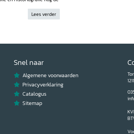
zelschap. Het is aannemelijk
 van neokantiaanse
Lees verder
 zal boeien.” Martha
nsies
, 09-07-2012
Snel naar
C
To
Algemene voorwaarden
121
Privacyverklaring
03
Catalogus
inf
Sitemap
KV
BT
Voo