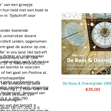
tatie van Obe Postma
ve" van een groepje
ster op persoonsnamen
jn hun held met een boek te
en in:
Tijdschrift voor
ijzonder boeiende
 universitair docent
ersiteit Leiden, opgenomen.
aarin gaat de auteur op zoek
e" in ons land. Het betreft
es dichter en onderzoeker
n Noordmans en dr. Obe
en wiskundige werk tot nu toe
t. Dr. O. Noordmans
(2012)
een leemte te voorzien.
, of het gaat om Postma als
enschappelijke
et ieder aanbevelen als
De Roos & Overeijnder (189
. Het antwoord op deze
lige intellectuele omgeving
€35,00
ch aardig […]. Maar laten we
 Nederland.’ Aernoud van
et boek bestaat. Een
12) 4, p. 289-290
 wiskundigen,
en wat dat betreft is
lliver
06-07-2012, p. 6.
fie en Historiografie nog de