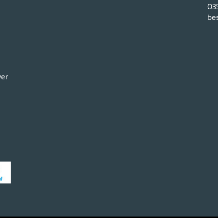
03
bes
ver