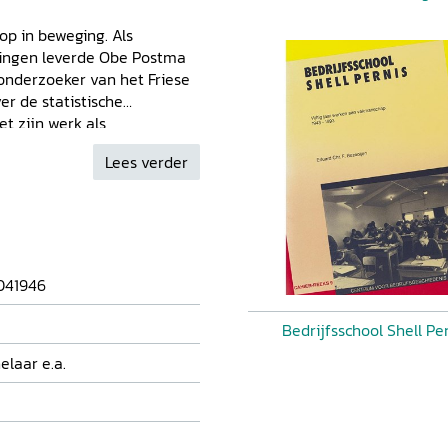
p in beweging. Als
ningen leverde Obe Postma
n onderzoeker van het Friese
er de statistische
t zijn werk als
 de ontwikkelingen in de
Lees verder
gie, de jonge hbs en het
041946
Bedrijfsschool Shell Pe
elaar e.a.