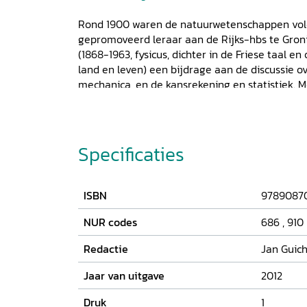
Rond 1900 waren de natuurwetenschappen volo
gepromoveerd leraar aan de Rijks-hbs te Gro
(1868-1963, fysicus, dichter in de Friese taal e
land en leven) een bijdrage aan de discussie ov
mechanica, en de kansrekening en statistiek. Me
uitgangspunt bevat deze bundel artikelen over
natuur- en geesteswetenschappen, de psycholo
Natuurkundig Genootschap in Groningen.
Specificaties
ISBN
9789087
NUR codes
686
,
910
Redactie
Jan Guich
Jaar van uitgave
2012
Druk
1