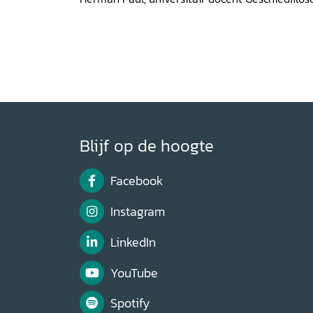
meest "gewone" historicus van het illustere ge
dat zijn artikel “Rickert in Nederland. Sporen
geschiedfilosofie’ (p191-211) historici het meest
Catania-Peters op:
www.historischhuis.nl/rece
Blijf op de hoogte
Facebook
Instagram
LinkedIn
YouTube
Spotify