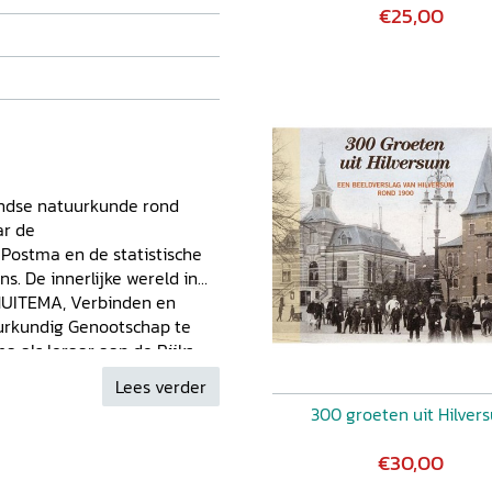
€25,00
andse natuurkunde rond
r de
ostma en de statistische
De innerlijke wereld in
UITEMA, Verbinden en
uurkundig Genootschap te
als leraar aan de Rijks-
 en statistiek rond 1900
Lees verder
tma en
Het Meten
HERMAN
300 groeten uit Hilver
tiaanse geschiedfilosofie
enschappelijke publicaties
€30,00
ijke bibliotheek van Obe