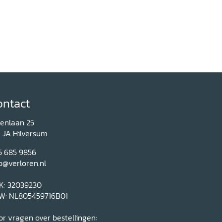
ontact
renlaan 25
1 JA Hilversum
5 685 9856
o@verloren.nl
K: 32039230
W: NL805459716B01
r vragen over bestellingen: