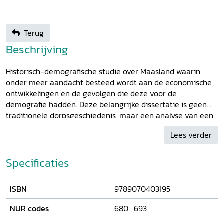
Terug
Beschrijving
Historisch-demografische studie over Maasland waarin
onder meer aandacht besteed wordt aan de economische
ontwikkelingen en de gevolgen die deze voor de
demografie hadden. Deze belangrijke dissertatie is geen
traditionele dorpsgeschiedenis, maar een analyse van een
plattelandssamenleving in de pre-industriële periode, in
Lees verder
het bijzonder de jaren 1730-1823. De nadruk ligt op de
economie en de demografie. In de studie komen
vraagstukken aan de orde als waar mensen werkten, welke
Specificaties
beroepen ze hadden en wat de gevolgen daarvan waren
voor hun welstand en hun plaats in de samenleving.
ISBN
9789070403195
Daarnaast worden aspecten van demografische aard
behandeld, zoals op welk tijdstip in hun leven mensen
NUR codes
680
,
693
trouwden, hoeveel kinderen ze kregen en of ze uit het dorp