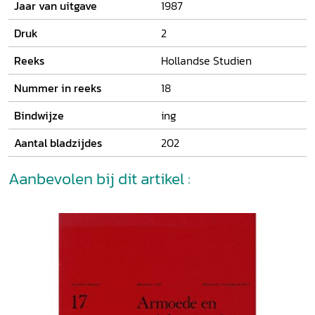
zelf of van elders afkomstig waren.
Jaar van uitgave
1987
Druk
2
Reeks
Hollandse Studien
Nummer in reeks
18
Bindwijze
ing
Aantal bladzijdes
202
Aanbevolen bij dit artikel :