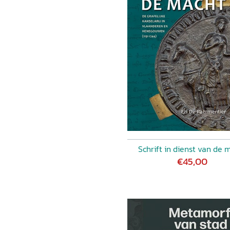
nd uit het begin van de
 centralisatie en
e administratie. Het systeem
erkocht en soudijgeld werd
regelmatig terugkerende
berekend werd. In theorie
aktijk werden ze meestal
g van privileges. De grote
n de tweede helft van de 14e
ven, maar hadden belang bij
, maar kon niet voorkomen
toenam.
Schrift in dienst van de 
€45,00