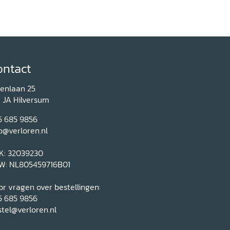
ontact
renlaan 25
1 JA Hilversum
5 685 9856
o@verloren.nl
K: 32039230
W: NL805459716B01
r vragen over bestellingen:
5 685 9856
tel@verloren.nl