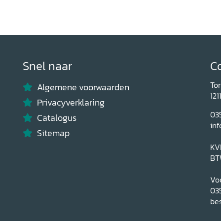
Snel naar
C
To
Algemene voorwaarden
121
Privacyverklaring
03
Catalogus
inf
Sitemap
KV
BT
Voo
03
bes