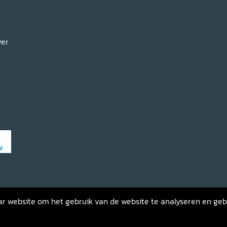
ver
haar website om het gebruik van de website te analyseren en ge
gemene voorwaarden
Privacybeleid
Retourneren