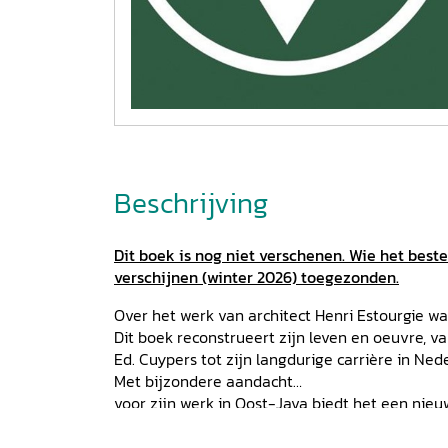
Beschrijving
Dit boek is nog niet verschenen. Wie het bestel
verschijnen (winter 2026) toegezonden.
Over het werk van architect Henri Estourgie wa
Dit boek reconstrueert zijn leven en oeuvre, va
Ed. Cuypers tot zijn langdurige carrière in Ned
Met bijzondere aandacht
voor zijn werk in Oost-Java biedt het een nieu
en vroeg postkoloniale architectuur en op de r
opdrachtgevers.