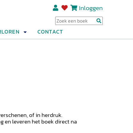
Inloggen
Regi
RLOREN
CONTACT
verschenen, of in herdruk.
ng en leveren het boek direct na