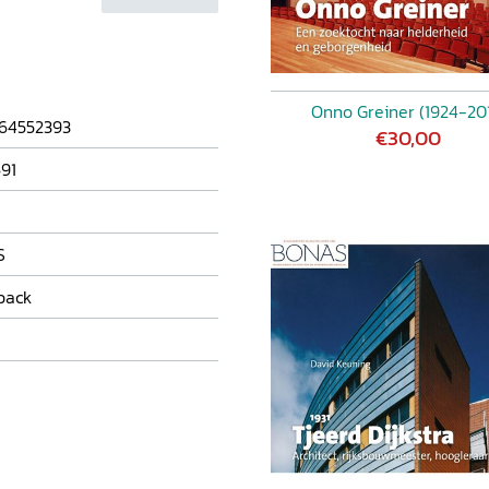
Onno Greiner (1924-20
64552393
€30,00
91
S
back