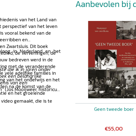
Aanbevolen bij di
chiedenis van het Land van
 perspectief van het leven
is vooral bekend van de
eerribben en
 en Zwartsluis. Dit boek
loog in Nederland en het
ebied, de verveningen, de
bouw bedreven werd in de
erking met de veranderende
te die ik in jaren onder
vele adellijke families in
oek een belangrijke
ling van het onderwijs en het
denis van een
aden na de komst van de
n”
(Jos Mooijweer, historicus
atie en het groeiende
video gemaakt, die is te
Geen tweede boer
€55,00