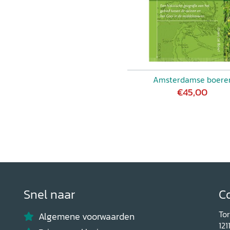
Amsterdamse boere
€45,00
Snel naar
C
To
Algemene voorwaarden
121