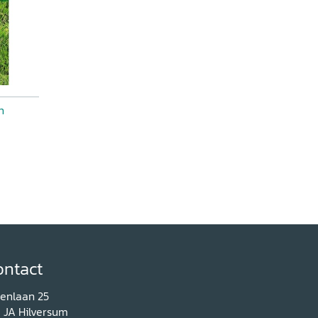
n
ontact
renlaan 25
1 JA Hilversum