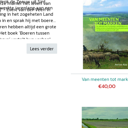
 Henk de Zeeuw uit Sint
eze manier het leven van
 werkte jarenlang aan een
' - Evert van der Veen in
ing in het zogeheten Land
 in en sprak hij met boeren
eren hebben altijd een grote
. Het boek ‘Boeren tussen
hove’ vertelt hun verhaal.
1
Lees verder
Van meenten tot mar
€40,00