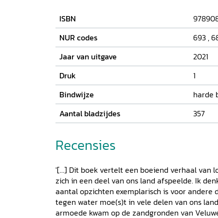
ISBN
97890
NUR codes
693
,
6
Jaar van uitgave
2021
Druk
1
Bindwijze
harde 
Aantal bladzijdes
357
Recensies
'[...] Dit boek vertelt een boeiend verhaal van 
zich in een deel van ons land afspeelde. Ik den
aantal opzichten exemplarisch is voor andere d
tegen water moe(s)t in vele delen van ons la
armoede kwam op de zandgronden van Veluwe 