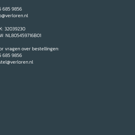
5 685 9856
o@verloren.nl
K: 32039230
W: NL805459716B01
r vragen over bestellingen:
5 685 9856
tel@verloren.nl