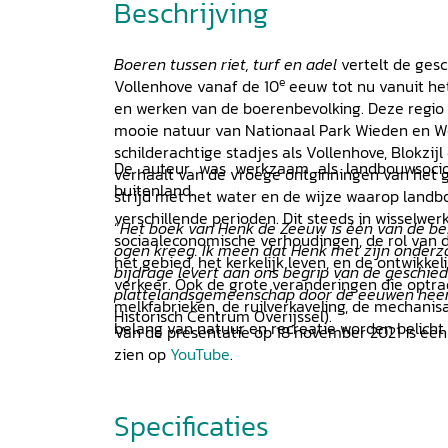
Beschrijving
Boeren tussen riet, turf en adel
vertelt de ges
e
Vollenhove vanaf de 10
eeuw tot nu vanuit het
en werken van de boerenbevolking. Deze regio 
mooie natuur van Nationaal Park Wieden en W
schilderachtige stadjes als Vollenhove, Blokzijl
De auteur was werkzaam als landbouwsocio
verhaalt van de vroege ontginningen van het g
buitenland.
strijd met het water en de wijze waarop land
verschillende perioden. Dit steeds in wisselw
“
Het boek van Henk de Zeeuw is één van de bes
sociaaleconomische verhoudingen, de rol van de 
ogen kreeg. Ik meen dat Henk met zijn onderz
het gebied, het kerkelijk leven, en de ontwikke
bijdrage levert aan ons begrip van de geschie
verkeer. Ook de grote veranderingen die optr
plattelandsgemeenschap door de eeuwen hee
melkfabrieken, de ruilverkaveling, de mechanis
Historisch Centrum Overijssel).
belang van natuur en recreatie worden belicht.
Van de presentatie op 18 november 2021 is een 
zien op
YouTube
.
Specificaties