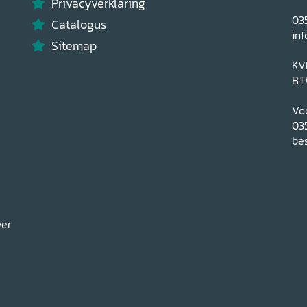
Privacyverklaring
03
Catalogus
inf
Sitemap
KV
BT
Voo
03
bes
ver