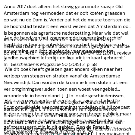
'Anno 2017 doet alleen het stevig gepromote kaasje Old
Amsterdam nog vermoeden dat er ooit koeien graasden
op wat nu de Dam is. Verder zal het de meute toeristen die
de hoofdstad teistert een worst wezen dat Amsterdam ooit
is begonnen als agrarische nederzetting. Maar wie dat wél
'Aan de hand van het zogenoemde topografisch archief
interesseert kan zich over dat boeiende onderwerp
heeft de auteur de ontwikkeling van het landschap en de
helemaal laten bijpraten door historisch geograaf Chris de
omvorming van licht glooiende veenmoerassen tot
Bont [...].' Peter Hoppenbrouwers in:
BMGN
132 (2017), review
landbouwgebied letterlijk en figuurlijk in kaart gebracht.'
21
In:
Geschiedenis Magazine
50 (2015) 2, p. 58
'Wie dit boek heeft gelezen gaat anders kijken naar het
verloop van stegen en straten vanaf de Amsterdamse
Nieuwendijk. Dan worden de kromme lijnen sloten uit een
ver ontginningsverleden, toen een woest veengebied
veranderde in boerenland. [...] In lokale geschiedenissen,
'Het is een even gedetailleerde als originele studie (De
waarin naamkunde en archeologische vondsten meer
Bont ontwikkelde veenontginningsmodellen die hij toepast
aandacht krijgen, is het fenomeen van opschuivende
in deze regio), te diepgravend voor een breed publiek, maar
nederzettingen in Noord-Holland wel bekend, maar De
onmisbaar voor historisch-geografisch geschoolden die
Bont laat zien hoe het achterliggende mechanisme van
geïnteresseerd zijn in dit gebied.' Ben de Pater in:
deze verplaatsingen was.' Heleen Kole in:
Holland Historisch
Gesignaleerd in:
Vitruvius
8 (2015) 31, p. 29.
Geografie
, februari 2015 (te verschijnen); [...] my main point