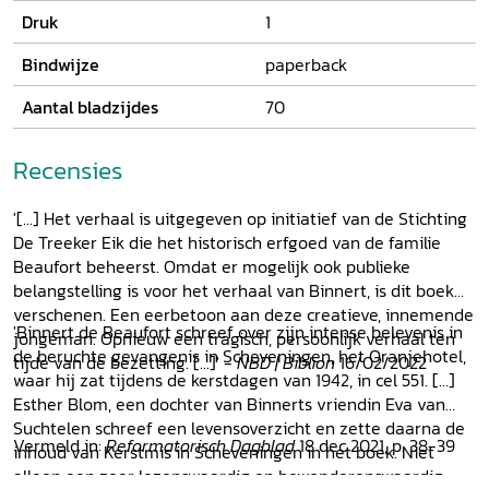
Druk
1
Bindwijze
paperback
Aantal bladzijdes
70
Recensies
'[...] Het verhaal is uitgegeven op initiatief van de Stichting
De Treeker Eik die het historisch erfgoed van de familie
Beaufort beheerst. Omdat er mogelijk ook publieke
belangstelling is voor het verhaal van Binnert, is dit boek
verschenen. Een eerbetoon aan deze creatieve, innemende
'Binnert de Beaufort schreef over zijn intense belevenis in
jongeman. Opnieuw een tragisch, persoonlijk verhaal ten
de beruchte gevangenis in Scheveningen, het Oranjehotel,
tijde van de bezetting. [...]' -
NBD | Biblion
16/02/2022
waar hij zat tijdens de kerstdagen van 1942, in cel 551. […]
Esther Blom, een dochter van Binnerts vriendin Eva van
Suchtelen schreef een levensoverzicht en zette daarna de
Vermeld in:
Reformatorisch Dagblad
18 dec 2021, p. 38-39
inhoud van Kerstmis in Scheveningen in het boek. Niet
alleen een zeer lezenswaardig en bewonderenswaardig