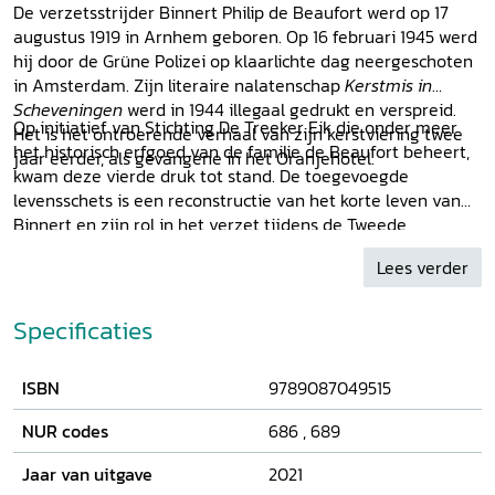
De verzetsstrijder Binnert Philip de Beaufort werd op 17
augustus 1919 in Arnhem geboren. Op 16 februari 1945 werd
hij door de Grüne Polizei op klaarlichte dag neergeschoten
in Amsterdam. Zijn literaire nalatenschap
Kerstmis in
Scheveningen
werd in 1944 illegaal gedrukt en verspreid.
Op initiatief van Stichting De Treeker Eik die onder meer
Het is het ontroerende verhaal van zijn kerstviering twee
het historisch erfgoed van de familie de Beaufort beheert,
jaar eerder, als gevangene in het Oranjehotel.
kwam deze vierde druk tot stand. De toegevoegde
levensschets is een reconstructie van het korte leven van
Binnert en zijn rol in het verzet tijdens de Tweede
Wereldoorlog.
Lees verder
Specificaties
ISBN
9789087049515
NUR codes
686
,
689
Jaar van uitgave
2021