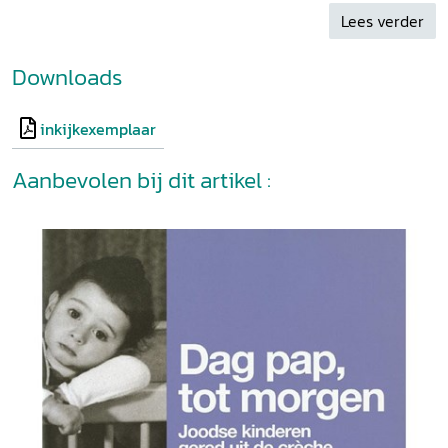
boek, maar ook zeer aan te bevelen. Opdat men nooit
Lees verder
vergete...(14 oktober 2021).' - Gideon Hoornaar
Op de
boekenplank
sept 2021
Downloads
inkijkexemplaar
Aanbevolen bij dit artikel :